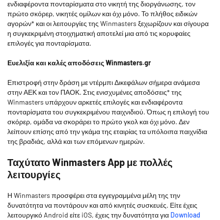
ενδιαφέροντα πονταρίσματα στο νικητή της διοργάνωσης, τον
πρώτο σκόρερ, νικητές ομίλων και όχι μόνο. Το πλήθος ειδικών
αγορών* και οι λειτουργίες της Winmasters ξεχωρίζουν και σίγουρα
η συγκεκριμένη στοιχηματική αποτελεί μια από τις κορυφαίες
επιλογές για πονταρίσματα.
Ευελιξία και καλές αποδόσεις Winmasters.gr
Επιστροφή στην δράση με ντέρμπι Δικεφάλων σήμερα ανάμεσα
στην ΑΕΚ και τον ΠΑΟΚ. Στις ενισχυμένες αποδόσεις* της
Winmasters υπάρχουν αρκετές επιλογές και ενδιαφέροντα
πονταρίσματα του συγκεκριμένου παιχνιδιού. Όπως η επιλογή του
σκόρερ, ομάδα να σκοράρει το πρώτο γκολ και όχι μόνο. Δεν
λείπουν επίσης από την γκάμα της εταιρίας τα υπόλοιπα παιχνίδια
της βραδιάς, αλλά και των επόμενων ημερών.
Ταχύτατο Winmasters App με πολλές
λειτουργίες
Η Winmasters προσφέρει στα εγγεγραμμένα μέλη της την
δυνατότητα να ποντάρουν και από κινητές συσκευές. Είτε έχεις
λειτουργικό Android είτε iOS, έχεις την δυνατότητα για
Download