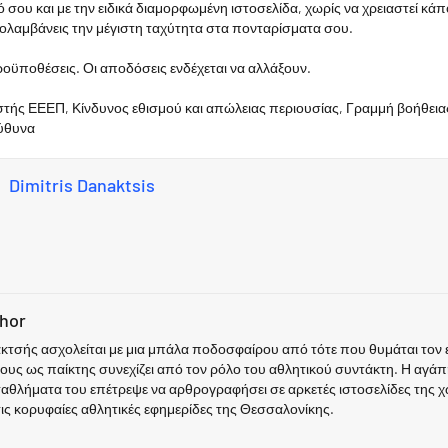
τό σου και με την ειδικά διαμορφωμένη ιστοσελίδα, χωρίς να χρειαστεί κά
πολαμβάνεις την μέγιστη ταχύτητα στα πονταρίσματα σου.
ροϋποθέσεις. Οι αποδόσεις ενδέχεται να αλλάξουν.
στής ΕΕΕΠ, Κίνδυνος εθισμού και απώλειας περιουσίας, Γραμμή βοήθει
εύθυνα
Dimitris Danaktsis
thor
τσής ασχολείται με μια μπάλα ποδοσφαίρου από τότε που θυμάται τον ε
ους ως παίκτης συνεχίζει από τον ρόλο του αθλητικού συντάκτη. Η αγάπη
ταθλήματα του επέτρεψε να αρθρογραφήσει σε αρκετές ιστοσελίδες της χ
τις κορυφαίες αθλητικές εφημερίδες της Θεσσαλονίκης.