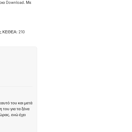
ποιο Download. Με
ας ΚΕΘΕΑ: 210
αυτό του και μετά
 του για τα ξένα
ώρας, ενώ έχει