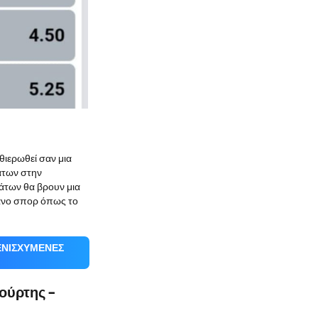
θιερωθεί σαν μια
άτων στην
άτων θα βρουν μια
άνο σπορ όπως το
 ΕΝΙΣΧΥΜΈΝΕΣ
ούρτης –