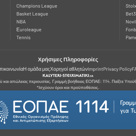
Champions League
Stoi
Basket League
Bet3
NBA
Novi
Εuroleague
Fonb
Tennis
Pame
Χρήσιμες Πληροφορίες
πικοινωνία
Η ομάδα μας
Χορηγοί αθλητών
Imprint
Privacy Policy
F
ύ και απώλειας περιουσίας, Γραμμή βοήθειας ΕΟΠΑΕ: 1114, Παίξτε Υπε
*Ισχύουν όροι και προϋποθέσεις.