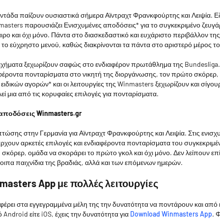
εντάδα παίζουν ουσιαστικά σήμερα Αϊντραχτ Φρανκφούρτης και Λειψία. Ε
asters παρουσιάζει Ενισχυμένες αποδόσεις* για το συγκεκριμένο ζευγάρ
ο και όχι μόνο. Πάντα στο διασκεδαστικό και ευχάριστο περιβάλλον της
α το εύχρηστο μενού, καθώς διακρίνονται τα πάντα στο αριστερό μέρος τ
ιχήματα ξεχωρίζουν σαφώς στο ενδιαφέρον πρωτάθλημα της Bundesliga. 
φέροντα πονταρίσματα στο νικητή της διοργάνωσης, τον πρώτο σκόρερ, ν
 ειδικών αγορών* και οι λειτουργίες της Winmasters ξεχωρίζουν και σίγο
εί μια από τις κορυφαίες επιλογές για πονταρίσματα.
 αποδόσεις Winmasters.gr
πτώσης στην Γερμανία για Αϊντραχτ Φρανκφούρτης και Λειψία. Στις ενισ
ρχουν αρκετές επιλογές και ενδιαφέροντα πονταρίσματα του συγκεκριμέν
σκόρερ, ομάδα να σκοράρει το πρώτο γκολ και όχι μόνο. Δεν λείπουν ε
λοιπα παιχνίδια της βραδιάς, αλλά και των επόμενων ημερών.
masters App με πολλές λειτουργίες
έρει στα εγγεγραμμένα μέλη της την δυνατότητα να ποντάρουν και από 
κό Android είτε iOS, έχεις την δυνατότητα για
Download Winmasters App
. 