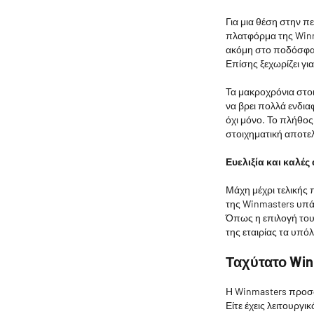
Για μια θέση στην π
πλατφόρμα της Winm
ακόμη στο ποδόσφαιρ
Επίσης ξεχωρίζει γι
Τα μακροχρόνια στο
να βρει πολλά ενδια
όχι μόνο. Το πλήθος
στοιχηματική αποτελ
Ευελιξία και καλές
Μάχη μέχρι τελικής 
της Winmasters υπά
Όπως η επιλογή του 
της εταιρίας τα υπό
Ταχύτατο Win
Η Winmasters προσφ
Είτε έχεις λειτουργι