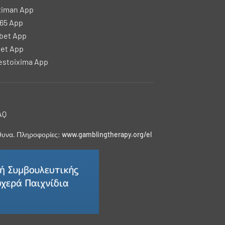
ximan App
65 App
bet App
et App
stoixima App
AQ
ύθυνα. Πληροφορίες:
www.gamblingtherapy.org/el