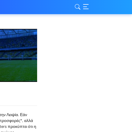
ην Λειψία. Εάν
 προσφορές*, αλλά
ers προκύπτει ότι η