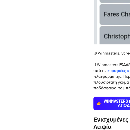
© Winmasters, Scre
H Winmasters Ελλάδα
από τις
κορυφαίες στ
πλατφόρμα της. Πέρ
πλουσιότατη γκάμα
ποδόσφαιρο, το μπάσ
WINMASTERS
ΑΠΟΔ
Ενισχυμένες 
Λειψία