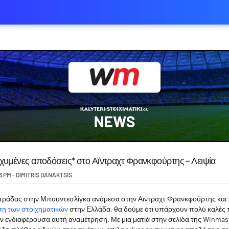
χυμένες αποδόσεις* στο Αϊντραχτ Φρανκφούρτης – Λειψία
3 PM
-
DIMITRIS DANAKTSIS
ετράδας στην Μπουντεσλίγκα ανάμεσα στην Αϊντραχτ Φρανκφούρτης και τ
ση των στοιχηματικών
στην Ελλάδα, θα δούμε ότι υπάρχουν πολύ καλές
ην ενδιαφέρουσα αυτή αναμέτρηση. Με μια ματιά στην σελίδα της Winmast