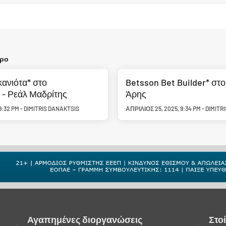
θρο
ανιότα* στο
Betsson Bet Builder* στο
- Ρεάλ Μαδρίτης
Άρης
9:32 PM
-
DIMITRIS DANAKTSIS
ΑΠΡΊΛΙΟΣ 25, 2025
,
9:34 PM
-
DIMITR
Αγαπημένες διοργανώσεις
Στο