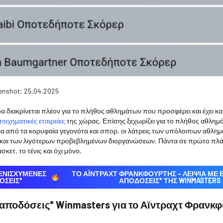
enshot: 25.04.2025
 διακρίνεται πλέον για το πλήθος αθλημάτων που προσφέρει και έχει κα
οιχηματικές εταιρείες
της χώρας. Επίσης ξεχωρίζει για το πλήθος αθλημ
α από τα κορυφαία γεγονότα και σπορ, οι λάτρεις των υπόλοιπων αθλημ
 και των λιγότερων προβεβλημένων διοργανώσεων. Πάντα σε πρώτο πλ
κετ, το τένις και όχι μόνο.
 ΕΝΙΣΧΥΜΕΝΕΣ
ΤΟ ΑΪΝΤΡΑΧΤ ΦΡΑΝΚΦΟΥΡΤΗΣ – ΛΕΙΨΙΑ ΜΕ
ΟΣΕΙΣ*
ΑΠΟΔΌΣΕΙΣ* ΤΗΣ WINMASTERS
αποδόσεις* Winmasters για το Αϊντραχτ Φρανκφ