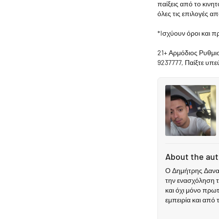
παίξεις από το κινη
όλες τις επιλογές α
*Iσχύουν όροι και π
21+ Αρμόδιος Ρυθμι
9237777, Παίξτε υπ
About the au
Ο Δημήτρης Δανακ
την ενασχόληση τ
και όχι μόνο πρω
εμπειρία και από 