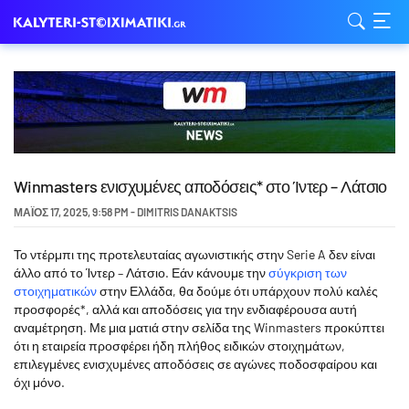
Winmasters ενισχυμένες αποδόσεις* στο Ίντερ – Λάτσιο
ΜΆΙΟΣ 17, 2025
,
9:58 PM
-
DIMITRIS DANAKTSIS
Το ντέρμπι της προτελευταίας αγωνιστικής στην Serie A δεν είναι
άλλο από το Ίντερ – Λάτσιο. Εάν κάνουμε την
σύγκριση των
στοιχηματικών
στην Ελλάδα, θα δούμε ότι υπάρχουν πολύ καλές
προσφορές*, αλλά και αποδόσεις για την ενδιαφέρουσα αυτή
αναμέτρηση. Με μια ματιά στην σελίδα της Winmasters προκύπτει
ότι η εταιρεία προσφέρει ήδη πλήθος ειδικών στοιχημάτων,
επιλεγμένες ενισχυμένες αποδόσεις σε αγώνες ποδοσφαίρου και
όχι μόνο.