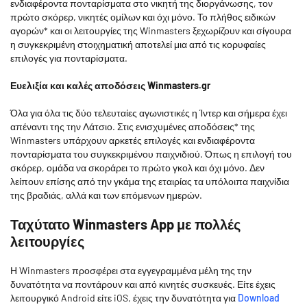
ενδιαφέροντα πονταρίσματα στο νικητή της διοργάνωσης, τον
πρώτο σκόρερ, νικητές ομίλων και όχι μόνο. Το πλήθος ειδικών
αγορών* και οι λειτουργίες της Winmasters ξεχωρίζουν και σίγουρα
η συγκεκριμένη στοιχηματική αποτελεί μια από τις κορυφαίες
επιλογές για πονταρίσματα.
Ευελιξία και καλές αποδόσεις Winmasters.gr
Όλα για όλα τις δύο τελευταίες αγωνιστικές η Ίντερ και σήμερα έχει
απέναντι της την Λάτσιο. Στις ενισχυμένες αποδόσεις* της
Winmasters υπάρχουν αρκετές επιλογές και ενδιαφέροντα
πονταρίσματα του συγκεκριμένου παιχνιδιού. Όπως η επιλογή του
σκόρερ, ομάδα να σκοράρει το πρώτο γκολ και όχι μόνο. Δεν
λείπουν επίσης από την γκάμα της εταιρίας τα υπόλοιπα παιχνίδια
της βραδιάς, αλλά και των επόμενων ημερών.
Ταχύτατο Winmasters App με πολλές
λειτουργίες
Η Winmasters προσφέρει στα εγγεγραμμένα μέλη της την
δυνατότητα να ποντάρουν και από κινητές συσκευές. Είτε έχεις
λειτουργικό Android είτε iOS, έχεις την δυνατότητα για
Download