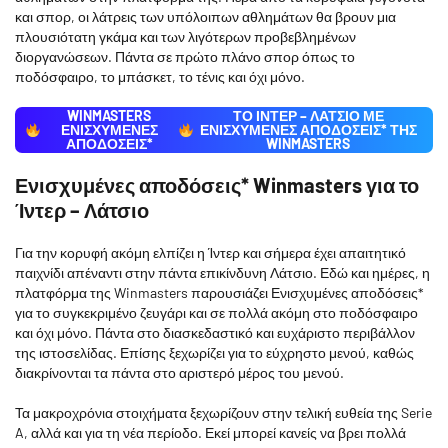
και σπορ, οι λάτρεις των υπόλοιπων αθλημάτων θα βρουν μια
πλουσιότατη γκάμα και των λιγότερων προβεβλημένων
διοργανώσεων. Πάντα σε πρώτο πλάνο σπορ όπως το
ποδόσφαιρο, το μπάσκετ, το τένις και όχι μόνο.
WINMASTERS
ΤΟ ΙΝΤΕΡ – ΛΑΤΣΙΟ ΜΕ
ΕΝΙΣΧΥΜΕΝΕΣ
ΕΝΙΣΧΥΜΈΝΕΣ ΑΠΟΔΌΣΕΙΣ* ΤΗΣ
ΑΠΟΔΟΣΕΙΣ*
WINMASTERS
Ενισχυμένες αποδόσεις* Winmasters για το
Ίντερ – Λάτσιο
Για την κορυφή ακόμη ελπίζει η Ίντερ και σήμερα έχει απαιτητικό
παιχνίδι απέναντι στην πάντα επικίνδυνη Λάτσιο. Εδώ και ημέρες, η
πλατφόρμα της Winmasters παρουσιάζει Ενισχυμένες αποδόσεις*
για το συγκεκριμένο ζευγάρι και σε πολλά ακόμη στο ποδόσφαιρο
και όχι μόνο. Πάντα στο διασκεδαστικό και ευχάριστο περιβάλλον
της ιστοσελίδας. Επίσης ξεχωρίζει για το εύχρηστο μενού, καθώς
διακρίνονται τα πάντα στο αριστερό μέρος του μενού.
Τα μακροχρόνια στοιχήματα ξεχωρίζουν στην τελική ευθεία της Serie
A, αλλά και για τη νέα περίοδο. Εκεί μπορεί κανείς να βρει πολλά