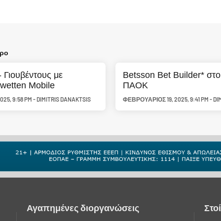
θρο
- Γιουβέντους με
Betsson Bet Builder* στο
rwetten Mobile
ΠΑΟΚ
2025
,
9:58 PM
-
DIMITRIS DANAKTSIS
ΦΕΒΡΟΥΆΡΙΟΣ 19, 2025
,
9:41 PM
-
DI
Αγαπημένες διοργανώσεις
Στο