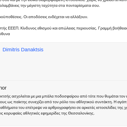
πολαμβάνεις την μέγιστη ταχύτητα στα πονταρίσματα σου.
ροϋποθέσεις. Οι αποδόσεις ενδέχεται να αλλάξουν.
στής ΕΕΕΠ, Κίνδυνος εθισμού και απώλειας περιουσίας, Γραμμή βοήθει
εύθυνα
Dimitris Danaktsis
hor
τσής ασχολείται με μια μπάλα ποδοσφαίρου από τότε που θυμάται τον ε
ους ως παίκτης συνεχίζει από τον ρόλο του αθλητικού συντάκτη. Η αγάπη
ταθλήματα του επέτρεψε να αρθρογραφήσει σε αρκετές ιστοσελίδες της χ
τις κορυφαίες αθλητικές εφημερίδες της Θεσσαλονίκης.