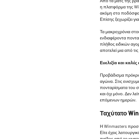
Από τα ματς της βρα
η πλατφόρμα της Win
ακόμη στο ποδόσφαιρ
Επίσης ξεχωρίζει γι
Τα μακροχρόνια στοι
ενδιαφέροντα πονταρ
πλήθος ειδικών αγορ
αποτελεί μια από τι
Ευελιξία και καλές
Προβάδισμα πρόκρισ
αγώνα. Στις ενισχυμ
πονταρίσματα του σ
και όχι μόνο. Δεν λε
επόμενων ημερών.
Ταχύτατο Win
Η Winmasters προσφ
Είτε έχεις λειτουργι
παίξεις από το κινη