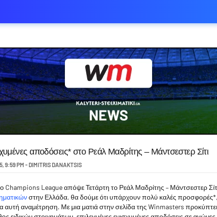
χυμένες αποδόσεις* στο Ρεάλ Μαδρίτης – Μάντσεστερ Σίτι
5
,
9:59 PM
-
DIMITRIS DANAKTSIS
ο Champions League απόψε Τετάρτη το Ρεάλ Μαδρίτης – Μάντσεστερ Σίτι
στην Ελλάδα, θα δούμε ότι υπάρχουν πολύ καλές προσφορές*,
ηματικών
α αυτή αναμέτρηση. Με μια ματιά στην σελίδα της Winmasters προκύπτει ό
ος ειδικών στοιχημάτων, επιλεγμένες ενισχυμένες αποδόσεις σε αγώνες