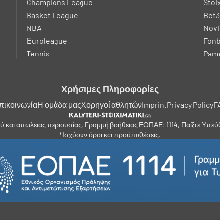
Champions League
Stoi
Basket League
Bet3
NBA
Novi
Εuroleague
Fonb
Tennis
Pame
Χρήσιμες Πληροφορίες
πικοινωνία
Η ομάδα μας
Χορηγοί αθλητών
Imprint
Privacy Policy
F
ύ και απώλειας περιουσίας, Γραμμή βοήθειας ΕΟΠΑΕ: 1114, Παίξτε Υπε
*Ισχύουν όροι και προϋποθέσεις.