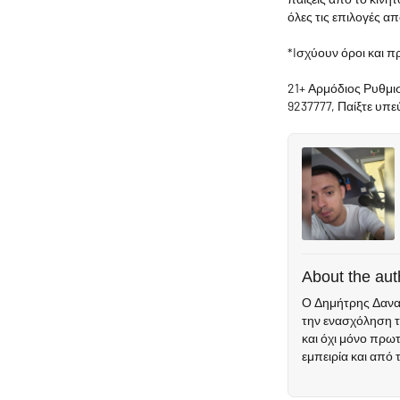
όλες τις επιλογές α
*Iσχύουν όροι και π
21+ Αρμόδιος Ρυθμι
9237777, Παίξτε υπ
About the aut
Ο Δημήτρης Δανακ
την ενασχόληση τ
και όχι μόνο πρω
εμπειρία και από 