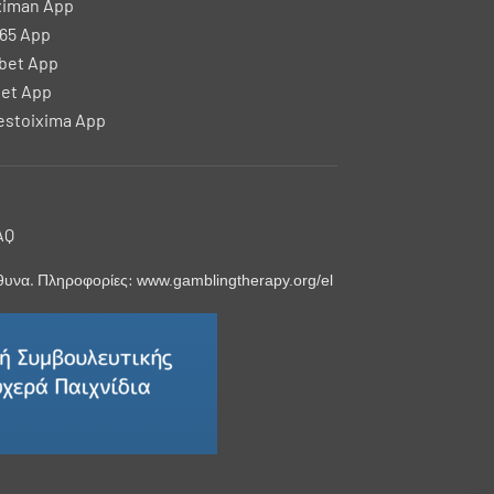
ximan App
65 App
bet App
et App
stoixima App
AQ
ύθυνα. Πληροφορίες:
www.gamblingtherapy.org/el