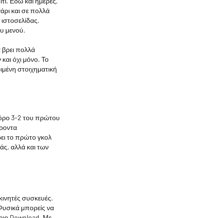
τι. Εδώ και ημέρες,
άρι και σε πολλά
 ιστοσελίδας.
ου μενού.
 βρει πολλά
και όχι μόνο. Το
ριμένη στοιχηματική
φόρο 3-2 του πρώτου
έροντα
ει το πρώτο γκολ
άς, αλλά και των
κινητές συσκευές.
 Φυσικά μπορείς να
ποιο Download. Με