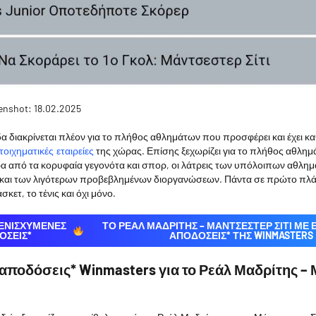
enshot: 18.02.2025
 διακρίνεται πλέον για το πλήθος αθλημάτων που προσφέρει και έχει κα
της χώρας. Επίσης ξεχωρίζει για το πλήθος αθλη
οιχηματικές εταιρείες
α από τα κορυφαία γεγονότα και σπορ, οι λάτρεις των υπόλοιπων αθλημ
 και των λιγότερων προβεβλημένων διοργανώσεων. Πάντα σε πρώτο πλ
κετ, το τένις και όχι μόνο.
 ΕΝΙΣΧΥΜΕΝΕΣ
ΤΟ ΡΕΑΛ ΜΑΔΡΙΤΗΣ – ΜΑΝΤΣΕΣΤΕΡ ΣΙΤΙ ΜΕ
ΟΣΕΙΣ*
ΑΠΟΔΌΣΕΙΣ* ΤΗΣ WINMASTERS
αποδόσεις* Winmasters για το Ρεάλ Μαδρίτης –