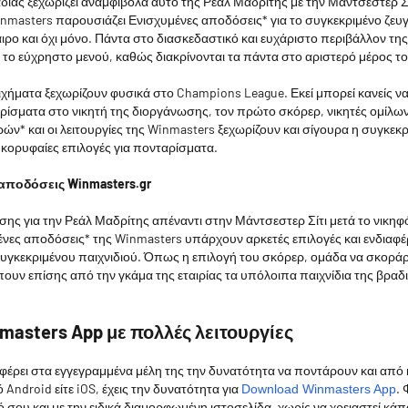
διάς ξεχωρίζει αναμφίβολα αυτό της Ρεάλ Μαδρίτης με την Μάντσεστερ Σί
masters παρουσιάζει Ενισχυμένες αποδόσεις* για το συγκεκριμένο ζευγ
ο και όχι μόνο. Πάντα στο διασκεδαστικό και ευχάριστο περιβάλλον της
α το εύχρηστο μενού, καθώς διακρίνονται τα πάντα στο αριστερό μέρος τ
χήματα ξεχωρίζουν φυσικά στο Champions League. Εκεί μπορεί κανείς να
ίσματα στο νικητή της διοργάνωσης, τον πρώτο σκόρερ, νικητές ομίλων 
ών* και οι λειτουργίες της Winmasters ξεχωρίζουν και σίγουρα η συγκεκ
ς κορυφαίες επιλογές για πονταρίσματα.
 αποδόσεις Winmasters.gr
ης για την Ρεάλ Μαδρίτης απέναντι στην Μάντσεστερ Σίτι μετά το νικη
ένες αποδόσεις* της Winmasters υπάρχουν αρκετές επιλογές και ενδιαφ
υγκεκριμένου παιχνιδιού. Όπως η επιλογή του σκόρερ, ομάδα να σκοράρ
ίπουν επίσης από την γκάμα της εταιρίας τα υπόλοιπα παιχνίδια της βραδι
masters App με πολλές λειτουργίες
έρει στα εγγεγραμμένα μέλη της την δυνατότητα να ποντάρουν και από 
κό Android είτε iOS, έχεις την δυνατότητα για
.
Download Winmasters App
τό σου και με την ειδικά διαμορφωμένη ιστοσελίδα, χωρίς να χρειαστεί κά