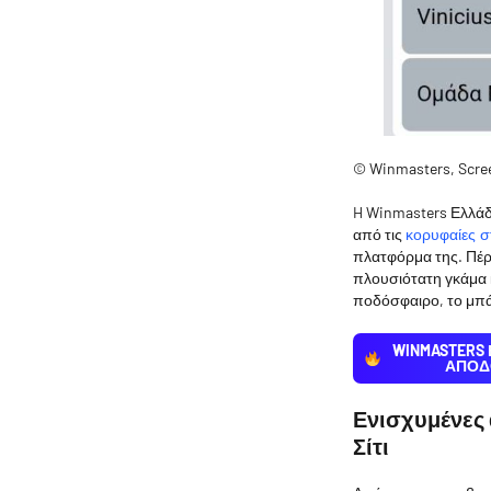
© Winmasters, Scre
H Winmasters Ελλάδα
από τις
κορυφαίες στ
πλατφόρμα της. Πέρ
πλουσιότατη γκάμα
ποδόσφαιρο, το μπάσ
WINMASTERS
ΑΠΟΔ
Ενισχυμένες 
Σίτι