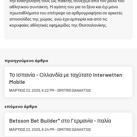
την ενασχόληση τους ως παίκτης συνεχίζει από τον ρόλο του
αθλητικού συντάκτη. Η αγάπη του για τα ξένα και όχι μόνο
πρωταθλήματα του επέτρεψε να αρθρογραφήσει σε αρκετές
ιστοσελίδες της χώρας, ενώ έχει εμπειρία και από τις
κορυφαίες αθλητικές εφημερίδες της Θεσσαλονίκης.
προηγούμενο άρθρο
Το Ισπανία - Ολλανδία με ταχύτατο Interwetten
Mobile
ΜΆΡΤΙΟΣ 22, 2025
,
9:22 PM
-
DIMITRIS DANAKTSIS
επόμενο άρθρο
Betsson Bet Builder* στο Γερμανία - Ιταλία
ΜΆΡΤΙΟΣ 22, 2025
,
9:24 PM
-
DIMITRIS DANAKTSIS