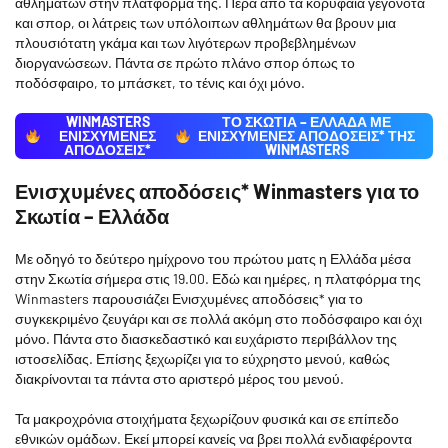
αθλημάτων στην πλατφόρμα της. Πέρα από τα κορυφαία γεγονότα
και σπορ, οι λάτρεις των υπόλοιπων αθλημάτων θα βρουν μια
πλουσιότατη γκάμα και των λιγότερων προβεβλημένων
διοργανώσεων. Πάντα σε πρώτο πλάνο σπορ όπως το
ποδόσφαιρο, το μπάσκετ, το τένις και όχι μόνο.
WINMASTERS
ΤΟ ΣΚΩΤΙΑ – ΕΛΛΑΔΑ ΜΕ
ΕΝΙΣΧΥΜΕΝΕΣ
ΕΝΙΣΧΥΜΈΝΕΣ ΑΠΟΔΌΣΕΙΣ* ΤΗΣ
ΑΠΟΔΟΣΕΙΣ*
WINMASTERS
Ενισχυμένες αποδόσεις* Winmasters για το
Σκωτία – Ελλάδα
Με οδηγό το δεύτερο ημίχρονο του πρώτου ματς η Ελλάδα μέσα
στην Σκωτία σήμερα στις 19.00. Εδώ και ημέρες, η πλατφόρμα της
Winmasters παρουσιάζει Ενισχυμένες αποδόσεις* για το
συγκεκριμένο ζευγάρι και σε πολλά ακόμη στο ποδόσφαιρο και όχι
μόνο. Πάντα στο διασκεδαστικό και ευχάριστο περιβάλλον της
ιστοσελίδας. Επίσης ξεχωρίζει για το εύχρηστο μενού, καθώς
διακρίνονται τα πάντα στο αριστερό μέρος του μενού.
Τα μακροχρόνια στοιχήματα ξεχωρίζουν φυσικά και σε επίπεδο
εθνικών ομάδων. Εκεί μπορεί κανείς να βρει πολλά ενδιαφέροντα