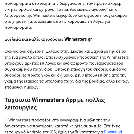
πονταρίσματα στο νικητή της διοργάνωσης, τον πρώτο σκόρερ,
νικητές ομίλων και όχι μόνο. Το πλήθος ειδικών αγορών* και οι
λειτουργίες της Winmasters ξεχωρίζουν και σίγουρα η συγκεκριμένη
στοιχηματική αποτελεί μια από τις κορυφαίες επιλογές για
πονταρίσματα.
Ευελιξία και καλές αποδόσεις Winmasters.gr
Όλα για όλα σήμερα η Ελλάδα στην Σκωτία και ψάχνει με την σειρά
της ένα μεγάλο διπλό. Στις ενισχυμένες αποδόσεις* της Winmasters
υπάρχουν αρκετές επιλογές και ενδιαφέροντα πονταρίσματα του
συγκεκριμένου παιχνιδιού. Όπως η επιλογή του σκόρερ, ομάδα να
σκοράρει το πρώτο γκολ και όχι μόνο. Δεν λείπουν επίσης από την
γκάμα της εταιρίας τα υπόλοιπα παιχνίδια της βραδιάς, αλλά και των
επόμενων ημερών.
Ταχύτατο Winmasters App με πολλές
λειτουργίες
Η Winmasters προσφέρει στα εγγεγραμμένα μέλη της την
δυνατότητα να ποντάρουν και από κινητές συσκευές. Είτε έχεις
λειτουργικό Android είτε iOS, έχεις την δυνατότητα για
Download