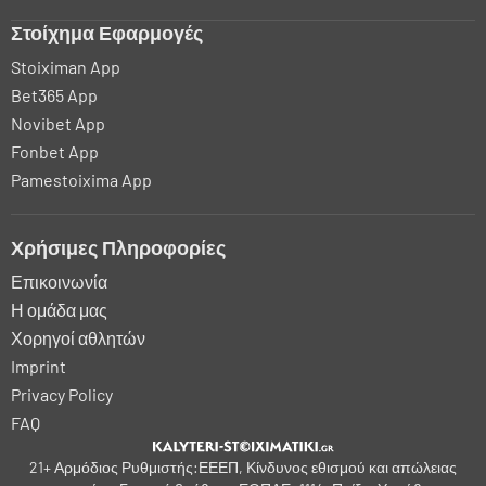
Στοίχημα Εφαρμογές
Stoiximan App
Bet365 App
Novibet App
Fonbet App
Pamestoixima App
Χρήσιμες Πληροφορίες
Επικοινωνία
Η ομάδα μας
Χορηγοί αθλητών
Imprint
Privacy Policy
FAQ
21+ Αρμόδιος Ρυθμιστής:ΕΕΕΠ, Κίνδυνος εθισμού και απώλειας