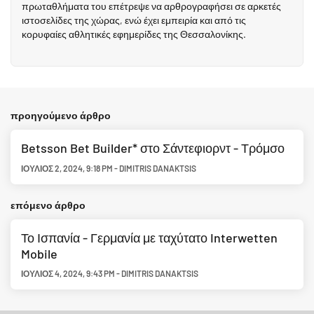
πρωταθλήματα του επέτρεψε να αρθρογραφήσει σε αρκετές
ιστοσελίδες της χώρας, ενώ έχει εμπειρία και από τις
κορυφαίες αθλητικές εφημερίδες της Θεσσαλονίκης.
προηγούμενο άρθρο
Betsson Bet Builder* στο Σάντεφιορντ - Τρόμσο
ΙΟΎΛΙΟΣ 2, 2024
,
9:18 PM
-
DIMITRIS DANAKTSIS
επόμενο άρθρο
Το Ισπανία - Γερμανία με ταχύτατο Interwetten
Mobile
ΙΟΎΛΙΟΣ 4, 2024
,
9:43 PM
-
DIMITRIS DANAKTSIS