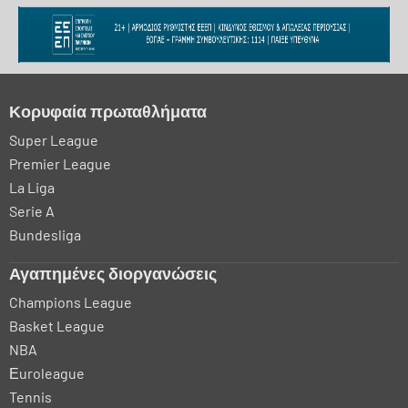
Κορυφαία πρωταθλήματα
Super League
Premier League
La Liga
Serie A
Bundesliga
Αγαπημένες διοργανώσεις
Champions League
Basket League
NBA
Εuroleague
Tennis