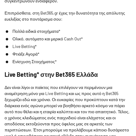
συγκεντρώνουν ενδιαφέρον.
Επιπρόσθετα, στη Bet365.gr έχεις την δυνατότητα της απόλυτης
ευελιξίας στο ποντάρισμα σου:
Πολλά ειδικά στοιχήματα*
Ολικό, αυτόματο και μερικό Cash Out*
Live Betting*
Φτιάξε Αγορά*
Ενίσχυση Στοιχήματος*
Live Betting* στην Bet365 Ελλάδα
Δεν είναι λίγοι οι παίκτες που επιλέγουν να περιμένουν μια
αναμέτρηση μόνο για Live Betting και ως προς αυτό η Bet365
ξεχωρίζει εδώ και χρόνια. Οι ευκαιρίες που προκύπτουν κατά την
διάρκεια ενός αγώνα μπορεί να βοηθήσει αρκετό κόσμο να πάρει
αυτό που θέλει και η εταιρία καλύπτει και τον πιο απαιτητικό. Τέλος,
ο χρόνος κλειδώματος ενός παιχνιδιού είναι ελάχιστος και οι
αποδόσεις εκτοξεύονται προς όφελος μας σε αρκετές των
περιπτώσεων. Έτσι μπορούμε να προλάβουμε κάποιο δυσάρεστο
γκολ ή οποιαδήποτε αρνητική εξέλιξη στην αναμέτρηση μας.