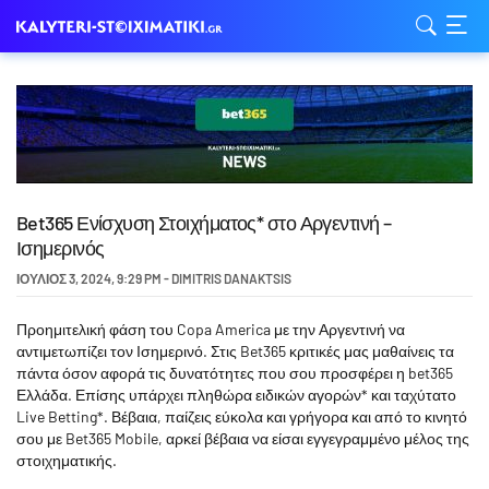
Bet365 Ενίσχυση Στοιχήματος* στο Αργεντινή –
Ισημερινός
ΙΟΎΛΙΟΣ 3, 2024
,
9:29 PM
-
DIMITRIS DANAKTSIS
Προημιτελική φάση του Copa America με την Αργεντινή να
αντιμετωπίζει τον Ισημερινό. Στις Bet365 κριτικές μας μαθαίνεις τα
πάντα όσον αφορά τις δυνατότητες που σου προσφέρει η bet365
Ελλάδα. Επίσης υπάρχει πληθώρα ειδικών αγορών* και ταχύτατο
Live Betting*. Βέβαια, παίζεις εύκολα και γρήγορα και από το κινητό
σου με Bet365 Mobile, αρκεί βέβαια να είσαι εγγεγραμμένο μέλος της
στοιχηματικής.