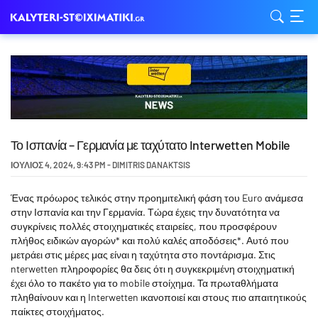
Το Ισπανία – Γερμανία με ταχύτατο Interwetten Mobile
ΙΟΎΛΙΟΣ 4, 2024
,
9:43 PM
-
DIMITRIS DANAKTSIS
Ένας πρόωρος τελικός στην προημιτελική φάση του Euro ανάμεσα
στην Ισπανία και την Γερμανία. Τώρα έχεις την δυνατότητα να
συγκρίνεις πολλές στοιχηματικές εταιρείες, που προσφέρουν
πλήθος ειδικών αγορών* και πολύ καλές αποδόσεις*. Αυτό που
μετράει στις μέρες μας είναι η ταχύτητα στο ποντάρισμα. Στις
nterwetten πληροφορίες θα δεις ότι η συγκεκριμένη στοιχηματική
έχει όλο το πακέτο για το mobile στοίχημα. Τα πρωταθλήματα
πληθαίνουν και η Interwetten ικανοποιεί και στους πιο απαιτητικούς
παίκτες στοιχήματος.