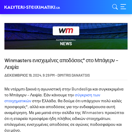
Winmasters ενισχυμένες αποδόσεις* στο Μπάγερν –
Λειψία
ΔΕΚΈΜΒΡΙΟΣ 19, 2024
,
9:29 PM
-
DIMITRIS DANAKTSIS
Με ντέρμπι ξεκινά η αγωνιστική στην Bundesliga και συγκεκριμένα
το Μπάγερν – Λειψία. Εάν κάνουμε την
σύγκριση των
στοιχηματικών
στην Ελλάδα, θα δούμε ότι υπάρχουν πολύ καλές
προσφορές*, αλλά και αποδόσεις για την ενδιαφέρουσα αυτή
αναμέτρηση. Με μια ματιά στην σελίδα της Winmasters προκύπτει
ότι η εταιρεία προσφέρει ήδη πλήθος ειδικών στοιχημάτων,
επιλεγμένες ενισχυμένες αποδόσεις σε αγώνες ποδοσφαίρου και
όχι μόνο.