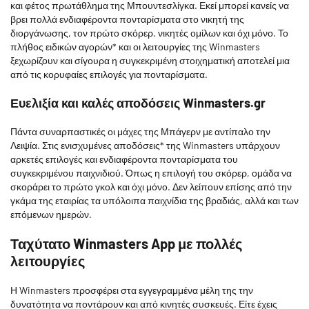
και φέτος πρωτάθλημα της Μπουντεσλίγκα. Εκεί μπορεί κανείς να
βρει πολλά ενδιαφέροντα πονταρίσματα στο νικητή της
διοργάνωσης, τον πρώτο σκόρερ, νικητές ομίλων και όχι μόνο. Το
πλήθος ειδικών αγορών* και οι λειτουργίες της Winmasters
ξεχωρίζουν και σίγουρα η συγκεκριμένη στοιχηματική αποτελεί μια
από τις κορυφαίες επιλογές για πονταρίσματα.
Ευελιξία και καλές αποδόσεις Winmasters.gr
Πάντα συναρπαστικές οι μάχες της Μπάγερν με αντίπαλο την
Λειψία. Στις ενισχυμένες αποδόσεις* της Winmasters υπάρχουν
αρκετές επιλογές και ενδιαφέροντα πονταρίσματα του
συγκεκριμένου παιχνιδιού. Όπως η επιλογή του σκόρερ, ομάδα να
σκοράρει το πρώτο γκολ και όχι μόνο. Δεν λείπουν επίσης από την
γκάμα της εταιρίας τα υπόλοιπα παιχνίδια της βραδιάς, αλλά και των
επόμενων ημερών.
Ταχύτατο Winmasters App με πολλές
λειτουργίες
Η Winmasters προσφέρει στα εγγεγραμμένα μέλη της την
δυνατότητα να ποντάρουν και από κινητές συσκευές. Είτε έχεις