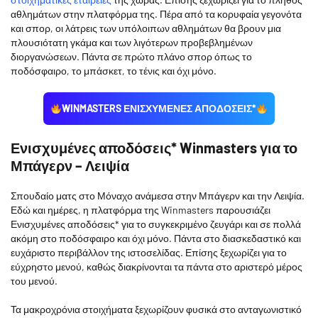
αθλημάτων στην πλατφόρμα της. Πέρα από τα κορυφαία γεγονότα
και σπορ, οι λάτρεις των υπόλοιπων αθλημάτων θα βρουν μια
πλουσιότατη γκάμα και των λιγότερων προβεβλημένων
διοργανώσεων. Πάντα σε πρώτο πλάνο σπορ όπως το
ποδόσφαιρο, το μπάσκετ, το τένις και όχι μόνο.
WINMASTERS ΕΝΙΣΧΥΜΕΝΕΣ ΑΠΟΔΟΣΕΙΣ*
Ενισχυμένες αποδόσεις* Winmasters για το
Μπάγερν – Λειψία
Σπουδαίο ματς στο Μόναχο ανάμεσα στην Μπάγερν και την Λειψία.
Εδώ και ημέρες, η πλατφόρμα της Winmasters παρουσιάζει
Ενισχυμένες αποδόσεις* για το συγκεκριμένο ζευγάρι και σε πολλά
ακόμη στο ποδόσφαιρο και όχι μόνο. Πάντα στο διασκεδαστικό και
ευχάριστο περιβάλλον της ιστοσελίδας. Επίσης ξεχωρίζει για το
εύχρηστο μενού, καθώς διακρίνονται τα πάντα στο αριστερό μέρος
του μενού.
Τα μακροχρόνια στοιχήματα ξεχωρίζουν φυσικά στο ανταγωνιστικό