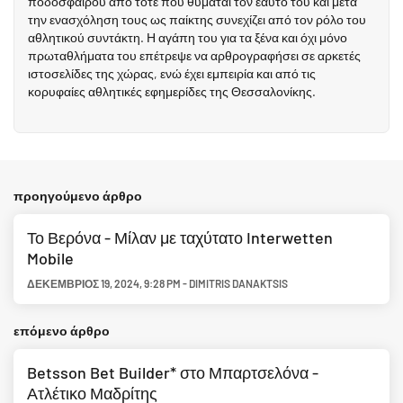
ποδοσφαίρου από τότε που θυμάται τον εαυτό του και μετά
την ενασχόληση τους ως παίκτης συνεχίζει από τον ρόλο του
αθλητικού συντάκτη. Η αγάπη του για τα ξένα και όχι μόνο
πρωταθλήματα του επέτρεψε να αρθρογραφήσει σε αρκετές
ιστοσελίδες της χώρας, ενώ έχει εμπειρία και από τις
κορυφαίες αθλητικές εφημερίδες της Θεσσαλονίκης.
προηγούμενο άρθρο
Το Βερόνα - Μίλαν με ταχύτατο Interwetten
Mobile
ΔΕΚΈΜΒΡΙΟΣ 19, 2024
,
9:28 PM
-
DIMITRIS DANAKTSIS
επόμενο άρθρο
Betsson Bet Builder* στο Μπαρτσελόνα -
Ατλέτικο Μαδρίτης