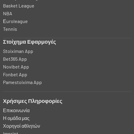
Basket League
NBA
Εuroleague
Tennis
Στοίχημα Εφαρμογές
Stoiximan App
Bet365 App
Novibet App
Fonbet App
Pamestoixima App
Χρήσιμες Πληροφορίες
Επικοινωνία
Η ομάδα μας
Χορηγοί αθλητών
Imprint