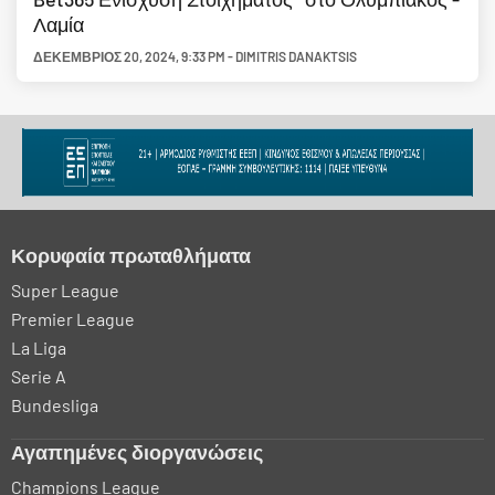
Λαμία
ΔΕΚΈΜΒΡΙΟΣ 20, 2024
,
9:33 PM
-
DIMITRIS DANAKTSIS
Κορυφαία πρωταθλήματα
Super League
Premier League
La Liga
Serie A
Bundesliga
Αγαπημένες διοργανώσεις
Champions League