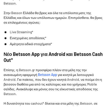
Betsson.
Στην Besson Ελλάδα θα βρεις και όλα τα υπόλοιπα ματς της
Ελλάδας και όλων των υπόλοιπων ημερών. Επιπρόσθετα, θα βρεις
σε επιλεγμένους αγώνες:
Live Streaming*
Ενισχυμένες αποδόσεις*
Αμέτρητα ειδικά στοιχήματα*
Νέο Betsson App για Android και Betsson Cash
Out*
Επίσης, η Betsson.gr προσφέρει πλέον στα μέλη της την
ανανεωμένη εφαρμογή
Betsson App
για κινητά με λειτουργικό
Android. Για παίκτες, που δεν έχουν κινητά Android, να πούμε ότι η
βετσσον διαθέτει μια από τις καλύτερες και πιο γρήγορες Mobile
σελίδες. Ανακάλυψε και μόνος σου τις ελκυστικές αποδόσεις της
Betsson.
Η δυνατότητα του cashout* δίνεται και στα μέλη της Betsson, σε