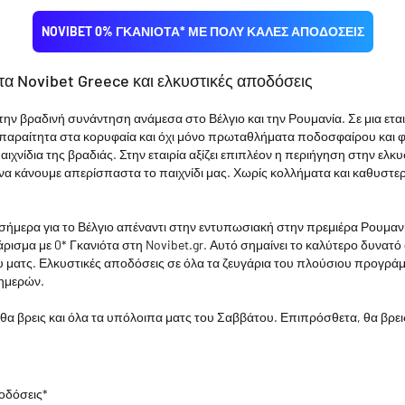
NOVIBET 0% ΓΚΑΝΙΟΤΑ* ΜΕ ΠΟΛΥ ΚΑΛΕΣ ΑΠΟΔΟΣΕΙΣ
τα Novibet Greece και ελκυστικές αποδόσεις
ν βραδινή συνάντηση ανάμεσα στο Βέλγιο και την Ρουμανία. Σε μια εται
ι απαραίτητα στα κορυφαία και όχι μόνο πρωταθλήματα ποδοσφαίρου και 
αιχνίδια της βραδιάς. Στην εταιρία αξίζει επιπλέον η περιήγηση στην ελκ
 να κάνουμε απερίσπαστα το παιχνίδι μας. Χωρίς κολλήματα και καθυστε
σήμερα για το Βέλγιο απέναντι στην εντυπωσιακή στην πρεμιέρα Ρουμαν
ισμα με 0* Γκανιότα στη Novibet.gr. Αυτό σημαίνει το καλύτερο δυνατ
υ ματς. Ελκυστικές αποδόσεις σε όλα τα ζευγάρια του πλούσιου προγρά
ημερών.
θα βρεις και όλα τα υπόλοιπα ματς του Σαββάτου. Επιπρόσθετα, θα βρει
οδόσεις*