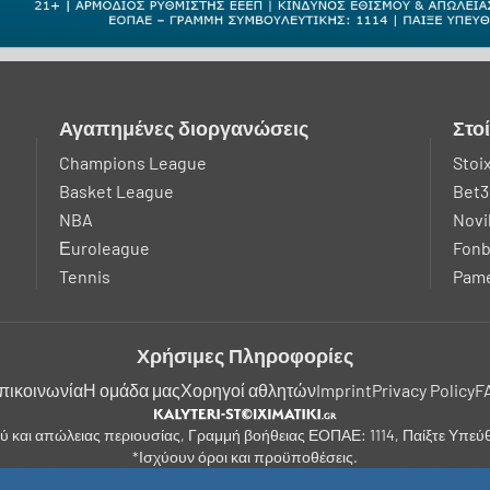
Αγαπημένες διοργανώσεις
Στο
Champions League
Stoi
Basket League
Bet3
NBA
Novi
Εuroleague
Fonb
Tennis
Pame
Χρήσιμες Πληροφορίες
πικοινωνία
Η ομάδα μας
Χορηγοί αθλητών
Imprint
Privacy Policy
F
ύ και απώλειας περιουσίας, Γραμμή βοήθειας ΕΟΠΑΕ: 1114, Παίξτε Υπε
*Ισχύουν όροι και προϋποθέσεις.