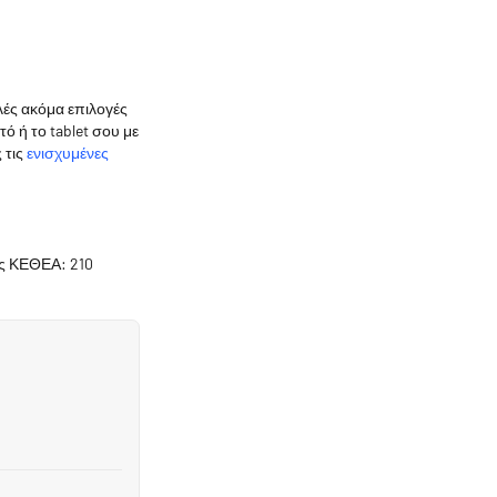
λές ακόμα επιλογές
ό ή το tablet σου με
 τις
ενισχυμένες
ας ΚΕΘΕΑ: 210