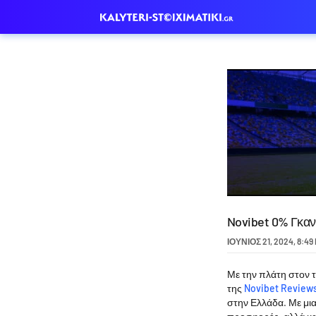
Novibet 0% Γκανι
ΙΟΎΝΙΟΣ 21, 2024
,
8:49
Με την πλάτη στον τ
της
Novibet Review
στην Ελλάδα. Με μια