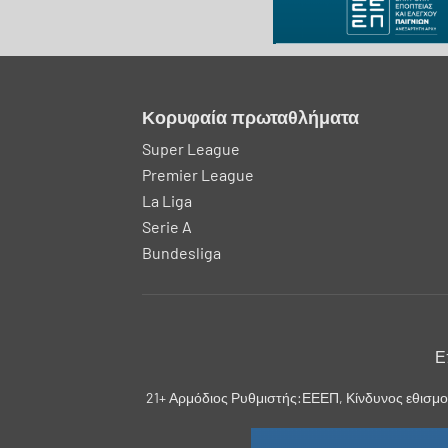
Κορυφαία πρωταθλήματα
Super League
Premier League
La Liga
Serie A
Bundesliga
Ε
21+ Αρμόδιος Ρυθμιστής:ΕΕΕΠ, Κίνδυνος εθισμο