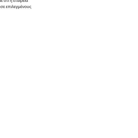
ότι η εταιρεία
 σε επιλεγμένους