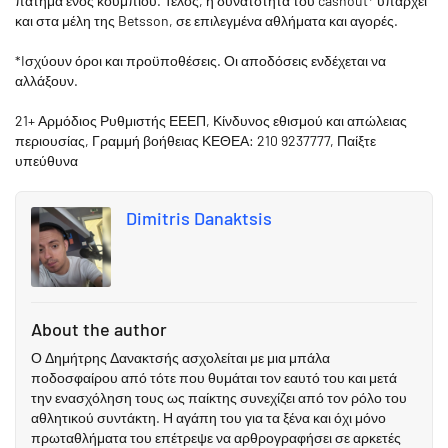
πάτημα ενός κουμπιού. Τέλος, η δυνατότητα του cashout* υπάρχει
και στα μέλη της Betsson, σε επιλεγμένα αθλήματα και αγορές.
*Iσχύουν όροι και προϋποθέσεις. Οι αποδόσεις ενδέχεται να
αλλάξουν.
21+ Αρμόδιος Ρυθμιστής ΕΕΕΠ, Κίνδυνος εθισμού και απώλειας
περιουσίας, Γραμμή βοήθειας ΚΕΘΕΑ: 210 9237777, Παίξτε
υπεύθυνα
Dimitris Danaktsis
About the author
Ο Δημήτρης Δανακτσής ασχολείται με μια μπάλα
ποδοσφαίρου από τότε που θυμάται τον εαυτό του και μετά
την ενασχόληση τους ως παίκτης συνεχίζει από τον ρόλο του
αθλητικού συντάκτη. Η αγάπη του για τα ξένα και όχι μόνο
πρωταθλήματα του επέτρεψε να αρθρογραφήσει σε αρκετές