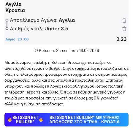
© Betsson, Screenshot: 16.06.2026
Με αυξανόμενη εξέλιξη, η Betsson Greece έχει καταφέρει να
αναπτυχθεί σε τεράστιο βαθμό. Στην στοιχηματική ιστοσελίδα και σε
όλες τις πλατφόρμες προσφέρουν στοιχήματα στις σημαντικότερες
διοργανώσεις, αλλά και στα υπόλοιπα πρωταθλήματα. Επιπλέον
υπάρχουν και πολλές επιλογές εκτός αθλητισμού, όπως πολιτική,
τηλεόραση, esports και άλλες. Όπως σε κάθε σημαντικό γεγονός η
εταιρία μας προσφέρει την γνωστή σε όλους μας 0% γκανιότα*,
αλλά και η ενίσχυση απόδοσης*.
BETSSON BET
BETSSON BET BUILDER* ΜΕ ΥΨΗΛΈΣ
BUILDER*
ΑΠΟΔΌΣΕΙΣ ΣΤΟ ΑΓΓΛΙΑ – ΚΡΟΑΤΙΑ