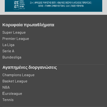
Κορυφαία πρωταθλήματα
Super League
Premier League
La Liga
Serie A
Bundesliga
Αγαπημένες διοργανώσεις
Champions League
Basket League
NBA
Εuroleague
Tennis