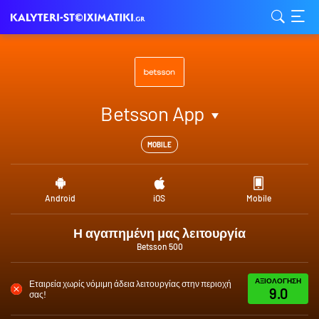
Betsson App
MOBILE
Android
iOS
Mobile
Η αγαπημένη μας λειτουργία
Betsson 500
ΑΞΙΟΛΌΓΗΣΗ
Εταιρεία χωρίς νόμιμη άδεια λειτουργίας στην περιοχή
9.0
σας!