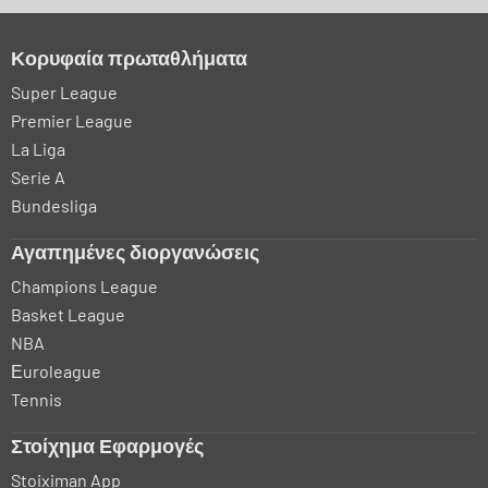
Κορυφαία πρωταθλήματα
Super League
Premier League
La Liga
Serie A
Bundesliga
Αγαπημένες διοργανώσεις
Champions League
Basket League
NBA
Εuroleague
Tennis
Στοίχημα Εφαρμογές
Stoiximan App