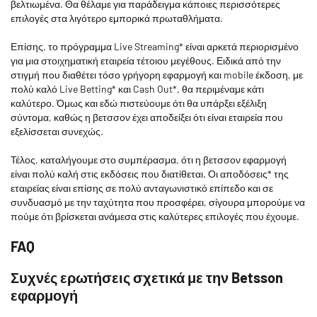
βελτιωμένα. Θα θέλαμε για παράδειγμα κάποιες περισσότερες
επιλογές στα λιγότερο εμπορικά πρωταθλήματα.
Επίσης, το πρόγραμμα Live Streaming* είναι αρκετά περιορισμένο
για μια στοιχηματική εταιρεία τέτοιου μεγέθους. Ειδικά από την
στιγμή που διαθέτει τόσο γρήγορη εφαρμογή και mobile έκδοση, με
πολύ καλό Live Betting* και Cash Out*, θα περιμέναμε κάτι
καλύτερο. Όμως και εδώ πιστεύουμε ότι θα υπάρξει εξέλιξη
σύντομα, καθώς η βετσσον έχει αποδείξει ότι είναι εταιρεία που
εξελίσσεται συνεχώς.
Τέλος, καταλήγουμε στο συμπέρασμα, ότι η βετσσον εφαρμογή
είναι πολύ καλή στις εκδόσεις που διατίθεται. Οι αποδόσεις* της
εταιρείας είναι επίσης σε πολύ ανταγωνιστικό επίπεδο και σε
συνδυασμό με την ταχύτητα που προσφέρει, σίγουρα μπορούμε να
πούμε ότι βρίσκεται ανάμεσα στις καλύτερες επιλογές που έχουμε.
FAQ
Συχνές ερωτήσεις σχετικά με την Betsson
εφαρμογή