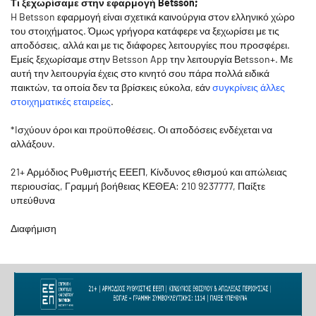
Τι ξεχωρίσαμε στην εφαρμογή Betsson
;
H Betsson εφαρμογή είναι σχετικά καινούργια στον ελληνικό χώρο
του στοιχήματος. Όμως γρήγορα κατάφερε να ξεχωρίσει με τις
αποδόσεις, αλλά και με τις διάφορες λειτουργίες που προσφέρει.
Εμείς ξεχωρίσαμε στην Betsson App την λειτουργία Βetsson+. Με
αυτή την λειτουργία έχεις στο κινητό σου πάρα πολλά ειδικά
παικτών, τα οποία δεν τα βρίσκεις εύκολα, εάν
συγκρίνεις άλλες
στοιχηματικές εταιρείες
.
*Iσχύουν όροι και προϋποθέσεις. Οι αποδόσεις ενδέχεται να
αλλάξουν.
21+ Αρμόδιος Ρυθμιστής ΕΕΕΠ, Κίνδυνος εθισμού και απώλειας
περιουσίας, Γραμμή βοήθειας ΚΕΘΕΑ: 210 9237777, Παίξτε
υπεύθυνα
Διαφήμιση