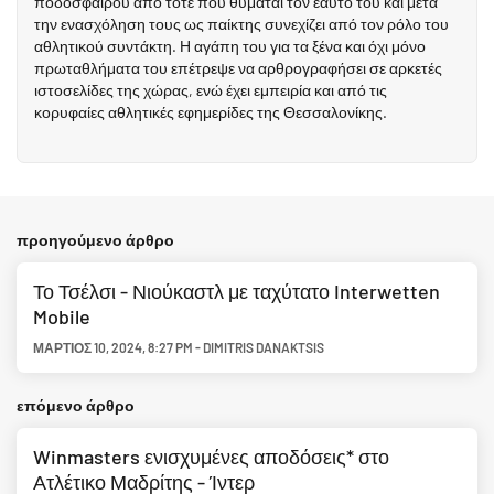
ποδοσφαίρου από τότε που θυμάται τον εαυτό του και μετά
την ενασχόληση τους ως παίκτης συνεχίζει από τον ρόλο του
αθλητικού συντάκτη. Η αγάπη του για τα ξένα και όχι μόνο
πρωταθλήματα του επέτρεψε να αρθρογραφήσει σε αρκετές
ιστοσελίδες της χώρας, ενώ έχει εμπειρία και από τις
κορυφαίες αθλητικές εφημερίδες της Θεσσαλονίκης.
προηγούμενο άρθρο
Το Τσέλσι - Νιούκαστλ με ταχύτατο Interwetten
Mobile
ΜΆΡΤΙΟΣ 10, 2024
,
8:27 PM
-
DIMITRIS DANAKTSIS
επόμενο άρθρο
Winmasters ενισχυμένες αποδόσεις* στο
Ατλέτικο Μαδρίτης - Ίντερ