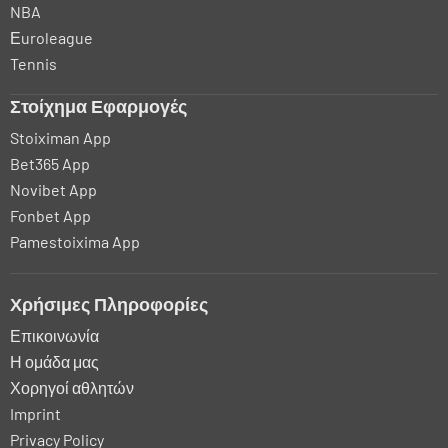
NBA
Εuroleague
Tennis
Στοίχημα Εφαρμογές
Stoiximan App
Bet365 App
Novibet App
Fonbet App
Pamestoixima App
Χρήσιμες Πληροφορίες
Επικοινωνία
Η ομάδα μας
Χορηγοί αθλητών
Imprint
Privacy Policy