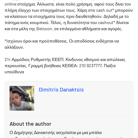
online στοίχημα. Άλλωστε, είναι πολύ χρήσιμη, αφού τους δίνει τον
πλήρη έλεγχο των στοιχημάτων τους. Χάρη στο cash out* μπορούν
να κλείσουν τα στοιχήματα τους πριν διευθετηθούν. Δηλαδή με το
πάτημα ενός κουμπιού. Τέλος, η δυνατότητα του cashout* δίνεται
και στα μέλη της Betsson, σε επιλεγμένα αθλήματα και αγορές.
*Iσχύουν όροι και προϋποθέσεις. Οι αποδόσεις ενδέχεται να
αλλάξουν.
21+ Αρμόδιος Ρυθμιστής ΕΕΕΠ, Κίνδυνος εθισμού και απώλειας
περιουσίας, Γραμμή βοήθειας ΚΕΘΕΑ: 210 9237777, Παίξτε
υπεύθυνα
Dimitris Danaktsis
About the author
Ο Δημήτρης Δανακτσής ασχολείται με μια μπάλα