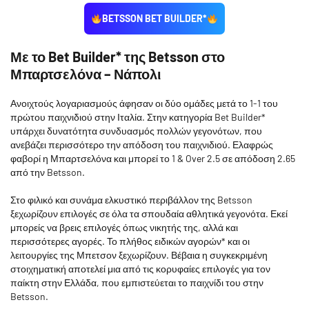
BETSSON BET BUILDER*
Με το Bet Builder* της Betsson στο
Μπαρτσελόνα – Νάπολι
Ανοιχτούς λογαριασμούς άφησαν οι δύο ομάδες μετά το 1-1 του
πρώτου παιχνιδιού στην Ιταλία. Στην κατηγορία Bet Builder*
υπάρχει δυνατότητα συνδυασμός πολλών γεγονότων, που
ανεβάζει περισσότερο την απόδοση του παιχνιδιού. Ελαφρώς
φαβορί η Μπαρτσελόνα και μπορεί το 1 & Over 2.5 σε απόδοση 2.65
από την Betsson.
Στο φιλικό και συνάμα ελκυστικό περιβάλλον της Betsson
ξεχωρίζουν επιλογές σε όλα τα σπουδαία αθλητικά γεγονότα. Εκεί
μπορείς να βρεις επιλογές όπως νικητής της, αλλά και
περισσότερες αγορές. Το πλήθος ειδικών αγορών* και οι
λειτουργίες της Μπετσον ξεχωρίζουν. Βέβαια η συγκεκριμένη
στοιχηματική αποτελεί μια από τις κορυφαίες επιλογές για τον
παίκτη στην Ελλάδα, που εμπιστεύεται το παιχνίδι του στην
Betsson.