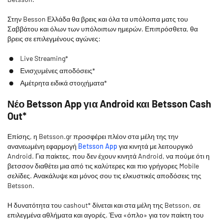
Στην Besson Ελλάδα θα βρεις και όλα τα υπόλοιπα ματς του
Σαββάτου και όλων των υπόλοιπων ημερών. Επιπρόσθετα, θα
βρεις σε επιλεγμένους αγώνες:
Live Streaming*
Ενισχυμένες αποδόσεις*
Αμέτρητα ειδικά στοιχήματα*
Νέο Betsson App για Android και Betsson Cash
Out*
Επίσης, η Betsson.gr προσφέρει πλέον στα μέλη της την
ανανεωμένη εφαρμογή
Betsson App
για κινητά με λειτουργικό
Android. Για παίκτες, που δεν έχουν κινητά Android, να πούμε ότι η
βετσσον διαθέτει μια από τις καλύτερες και πιο γρήγορες Mobile
σελίδες. Ανακάλυψε και μόνος σου τις ελκυστικές αποδόσεις της
Betsson.
Η δυνατότητα του cashout* δίνεται και στα μέλη της Betsson, σε
επιλεγμένα αθλήματα και αγορές. Ένα «όπλο» για τον παίκτη του