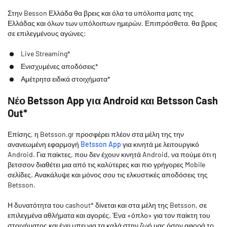
Στην Besson Ελλάδα θα βρεις και όλα τα υπόλοιπα ματς της
Ελλάδας και όλων των υπόλοιπων ημερών. Επιπρόσθετα, θα βρεις
σε επιλεγμένους αγώνες:
Live Streaming*
Ενισχυμένες αποδόσεις*
Αμέτρητα ειδικά στοιχήματα*
Νέο Betsson App για Android και Betsson Cash
Out*
Επίσης, η Betsson.gr προσφέρει πλέον στα μέλη της την
ανανεωμένη εφαρμογή
Betsson App
για κινητά με λειτουργικό
Android. Για παίκτες, που δεν έχουν κινητά Android, να πούμε ότι η
βετσσον διαθέτει μια από τις καλύτερες και πιο γρήγορες Mobile
σελίδες. Ανακάλυψε και μόνος σου τις ελκυστικές αποδόσεις της
Betsson.
Η δυνατότητα του cashout* δίνεται και στα μέλη της Betsson, σε
επιλεγμένα αθλήματα και αγορές. Ένα «όπλο» για τον παίκτη του
στοιχήματος και έχει μπει για τα καλά στην ζωή μας όσον αφορά το