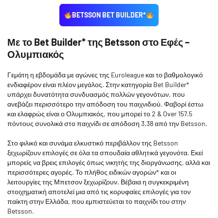
BETSSON BET BUILDER*
Με το Bet Builder* της Betsson στο Εφές –
Ολυμπιακός
Γεμάτη η εβδομάδα με αγώνες της Euroleague και το βαθμολογικό
ενδιαφέρον είναι πλέον μεγάλος. Στην κατηγορία Bet Builder*
υπάρχει δυνατότητα συνδυασμός πολλών γεγονότων, που
ανεβάζει περισσότερο την απόδοση του παιχνιδιού. Φαβορί έστω
και ελαφρώς είναι ο Ολυμπιακός, που μπορεί το 2 & Over 157.5
πόντους συνολικά στο παιχνίδι σε απόδοση 3.38 από την Betsson.
Στο φιλικό και συνάμα ελκυστικό περιβάλλον της Betsson
ξεχωρίζουν επιλογές σε όλα τα σπουδαία αθλητικά γεγονότα. Εκεί
μπορείς να βρεις επιλογές όπως νικητής της διοργάνωσης, αλλά και
περισσότερες αγορές. Το πλήθος ειδικών αγορών* και οι
λειτουργίες της Μπετσον ξεχωρίζουν. Βέβαια η συγκεκριμένη
στοιχηματική αποτελεί μια από τις κορυφαίες επιλογές για τον
παίκτη στην Ελλάδα, που εμπιστεύεται το παιχνίδι του στην
Betsson.