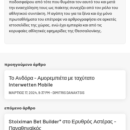
ποδοσφαίρου από τότε που θυμάται τον εαυτό του και μετά
την ενασχόληση τους ως παίκτης συνεχίζει από τον ρόλο του
αθλητικού συντάκτη. Η αγάπη του για τα ξένα και όχι μόνο
πρωταθλήματα του επέτρεψε να αρθρογραφήσει σε αρκετές
ιστοσελίδες της χώρας, ενώ έχει εμπειρία και από τις
κορυφαίες αθλητικές εφημερίδες της Θεσσαλονίκης.
προηγούμενο άρθρο
Το Ανδόρα - Αμορεμπιέτα με ταχύτατο
Interwetten Mobile
ΜΆΡΤΙΟΣ 17, 2024
,
9:37 PM
-
DIMITRIS DANAKTSIS
επόμενο άρθρο
Stoiximan Bet Builder* στο Ερυθρός Αστέρας -
Παναθηναϊκός