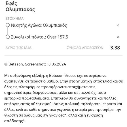
© Betsson, Screenshot: 18.03.2024
Με αυξανόμενη εξέλιξη, η Betsson Greece έχει καταφέρει να
αναπτυχθεί σε τεράστιο βαθμό. Στην στοιχηματική ιστοσελίδα και σε
όλες τις πλατφόρμες προσφέρονται στοιχήματα στις
σημαντικότερες διοργανώσεις, αλλά και σε πολλά όχι τόσο
εμπορικά πρωταθλήματα. Επιπλέον θα συναντήσετε και πολλές
επιλογές εκτός αθλητισμού, όπως πολιτική, τηλεόραση, esports και
άλλες, ενώ σε κάθε σημαντικό γεγονός η εταιρία μας προσφέρει την
γνωστή σε όλους μας 0% γκανιότα*, αλλά και η ενίσχυση
απόδοσης*.