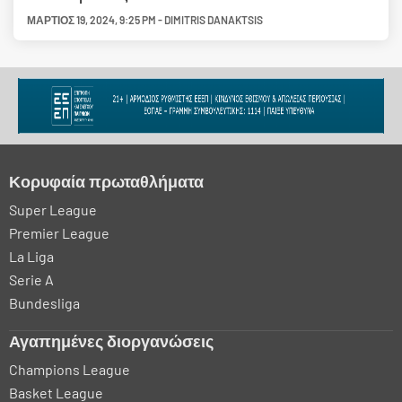
ΜΆΡΤΙΟΣ 19, 2024
,
9:25 PM
-
DIMITRIS DANAKTSIS
Κορυφαία πρωταθλήματα
Super League
Premier League
La Liga
Serie A
Bundesliga
Αγαπημένες διοργανώσεις
Champions League
Basket League