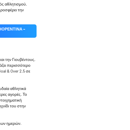
ός αθλητισμού,
προσφέρει την
ΦΙΟΡΕΝΤΙΝΑ –
αι την Γιουβέντους.
άζει περισσότερο
al & Over 2.5 σε
υδαία αθλητικά
ερες αγορές. Το
στοιχηματική
ιχνίδι του στην
πων ημερών.