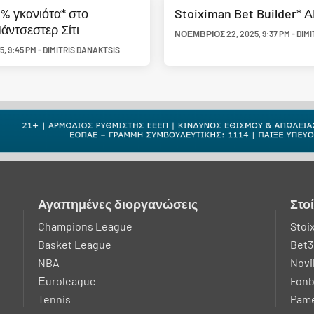
% γκανιότα* στο
Stoiximan Bet Builder* 
άντσεστερ Σίτι
ΝΟΈΜΒΡΙΟΣ 22, 2025
,
9:37 PM
-
DIMI
5
,
9:45 PM
-
DIMITRIS DANAKTSIS
Αγαπημένες διοργανώσεις
Στο
Champions League
Stoi
Basket League
Bet3
NBA
Novi
Εuroleague
Fonb
Tennis
Pame