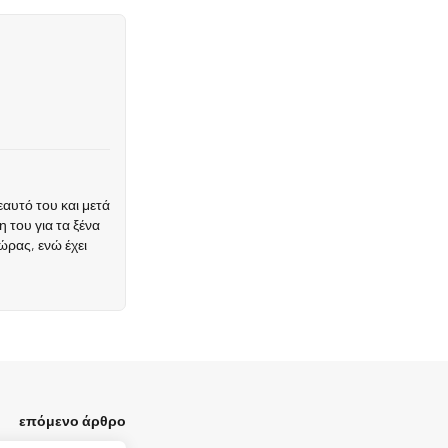
αυτό του και μετά
 του για τα ξένα
ώρας, ενώ έχει
επόμενο άρθρο