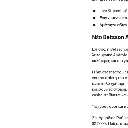
Live Streaming*
Ενισχυμένες απ
Αμέτρητα ειδικά
Νέο Betsson A
Επίσης, η Betsson.
λειτουργικό Android.
καλύτερες και πιο γ
Η δυνατότητα του ca
για τον παίκτη του 
είναι πολύ χρήσιμη,
κλείσουν τα στοιχήμ
cashout* δίνεται κα
*Iσχύουν όροι και π
21+ Αρμόδιος Ρυθμι
9237777, Παίξτε υπ