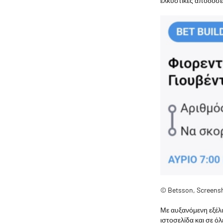
ελκυστικές αποδόσε
© Betsson, Screensh
Με αυξανόμενη εξέλι
ιστοσελίδα και σε ό