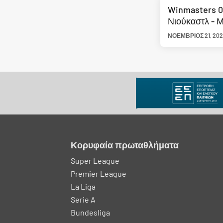
Winmasters 0
Νιούκαστλ - Μ
ΝΟΈΜΒΡΙΟΣ 21, 202
Κορυφαία πρωταθλήματα
Super League
Premier League
La Liga
Serie A
Bundesliga