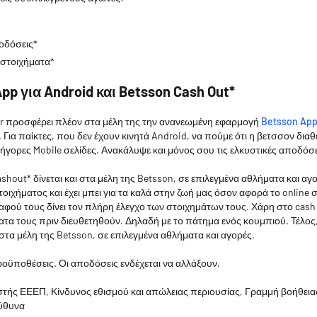
οδόσεις*
 στοιχήματα*
pp για Android και Betsson Cash Out*
gr προσφέρει πλέον στα μέλη της την ανανεωμένη εφαρμογή
Betsson Ap
 Για παίκτες, που δεν έχουν κινητά Android, να πούμε ότι η βετσσον διαθέ
ρήγορες Mobile σελίδες. Ανακάλυψε και μόνος σου τις ελκυστικές αποδόσε
shout* δίνεται και στα μέλη της Betsson, σε επιλεγμένα αθλήματα και α
στοιχήματος και έχει μπει για τα καλά στην ζωή μας όσον αφορά το online
 αφού τους δίνει τον πλήρη έλεγχο των στοιχημάτων τους. Χάρη στο cas
ατα τους πριν διευθετηθούν. Δηλαδή με το πάτημα ενός κουμπιού. Τέλος
ι στα μέλη της Betsson, σε επιλεγμένα αθλήματα και αγορές.
ροϋποθέσεις. Οι αποδόσεις ενδέχεται να αλλάξουν.
στής ΕΕΕΠ, Κίνδυνος εθισμού και απώλειας περιουσίας, Γραμμή βοήθει
εύθυνα