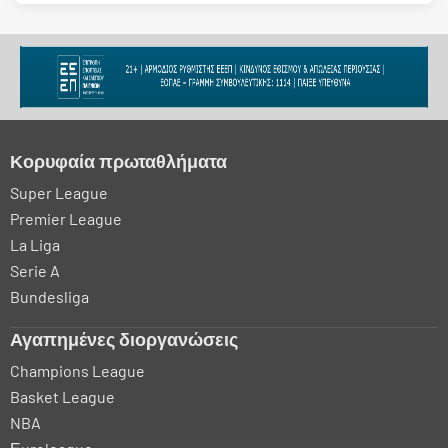
Κορυφαία πρωταθλήματα
Super League
Premier League
La Liga
Serie A
Bundesliga
Αγαπημένες διοργανώσεις
Champions League
Basket League
NBA