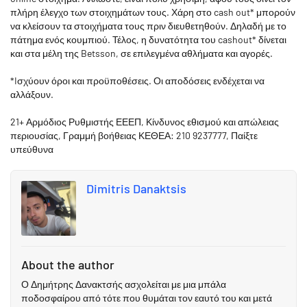
πλήρη έλεγχο των στοιχημάτων τους. Χάρη στο cash out* μπορούν
να κλείσουν τα στοιχήματα τους πριν διευθετηθούν. Δηλαδή με το
πάτημα ενός κουμπιού. Τέλος, η δυνατότητα του cashout* δίνεται
και στα μέλη της Betsson, σε επιλεγμένα αθλήματα και αγορές.
*Iσχύουν όροι και προϋποθέσεις. Οι αποδόσεις ενδέχεται να
αλλάξουν.
21+ Αρμόδιος Ρυθμιστής ΕΕΕΠ, Κίνδυνος εθισμού και απώλειας
περιουσίας, Γραμμή βοήθειας ΚΕΘΕΑ: 210 9237777, Παίξτε
υπεύθυνα
Dimitris Danaktsis
About the author
Ο Δημήτρης Δανακτσής ασχολείται με μια μπάλα
ποδοσφαίρου από τότε που θυμάται τον εαυτό του και μετά