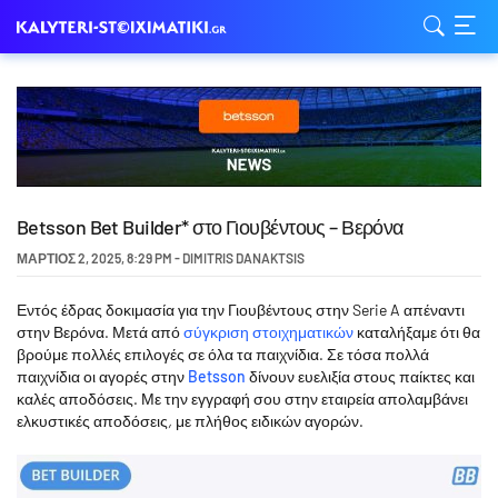
Betsson Bet Builder* στο Γιουβέντους – Βερόνα
ΜΆΡΤΙΟΣ 2, 2025
,
8:29 PM
-
DIMITRIS DANAKTSIS
Εντός έδρας δοκιμασία για την Γιουβέντους στην Serie A απέναντι
στην Βερόνα. Μετά από
σύγκριση στοιχηματικών
καταλήξαμε ότι θα
βρούμε πολλές επιλογές σε όλα τα παιχνίδια. Σε τόσα πολλά
παιχνίδια οι αγορές στην
Betsson
δίνουν ευελιξία στους παίκτες και
καλές αποδόσεις. Με την εγγραφή σου στην εταιρεία απολαμβάνει
ελκυστικές αποδόσεις
,
με πλήθος ειδικών αγορών.