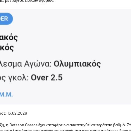
ις
,
με πλήθος ειδικών αγορών.
ot: 13.02.2026
ξη, η Betsson Greece έχει καταφέρει να αναπτυχθεί σε τεράστιο βαθμό. Σ
λες τις πλατφόρμες προσφέρονται στοιχήματα στις σημαντικότερες διοργα