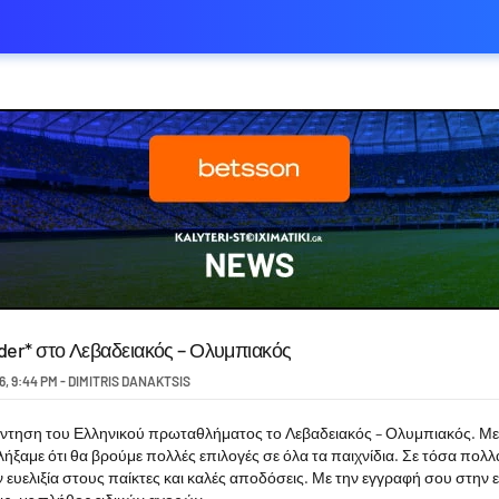
lder* στο Λεβαδειακός – Ολυμπιακός
6
,
9:44 PM
-
DIMITRIS DANAKTSIS
ντηση του Ελληνικού πρωταθλήματος το Λεβαδειακός – Ολυμπιακός. Μ
ήξαμε ότι θα βρούμε πολλές επιλογές σε όλα τα παιχνίδια. Σε τόσα πολλά
 ευελιξία στους παίκτες και καλές αποδόσεις. Με την εγγραφή σου στην 