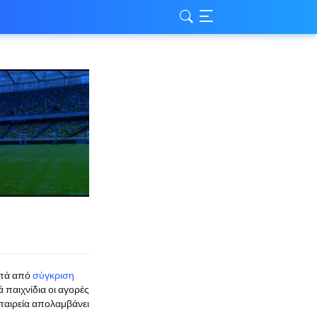
ετά από
σύγκριση
 παιχνίδια οι αγορές
εταιρεία απολαμβάνει