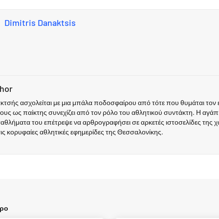
Dimitris Danaktsis
thor
τσής ασχολείται με μια μπάλα ποδοσφαίρου από τότε που θυμάται τον ε
ους ως παίκτης συνεχίζει από τον ρόλο του αθλητικού συντάκτη. Η αγάπη
ταθλήματα του επέτρεψε να αρθρογραφήσει σε αρκετές ιστοσελίδες της χ
τις κορυφαίες αθλητικές εφημερίδες της Θεσσαλονίκης.
θρο