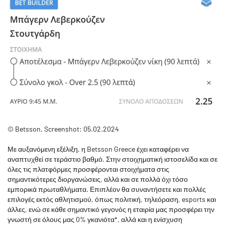
© Betsson, Screenshot: 05.02.2024
Με αυξανόμενη εξέλιξη, η Betsson Greece έχει καταφέρει να
αναπτυχθεί σε τεράστιο βαθμό. Στην στοιχηματική ιστοσελίδα και σε
όλες τις πλατφόρμες προσφέρονται στοιχήματα στις
σημαντικότερες διοργανώσεις, αλλά και σε πολλά όχι τόσο
εμπορικά πρωταθλήματα. Επιπλέον θα συναντήσετε και πολλές
επιλογές εκτός αθλητισμού, όπως πολιτική, τηλεόραση, esports και
άλλες, ενώ σε κάθε σημαντικό γεγονός η εταιρία μας προσφέρει την
γνωστή σε όλους μας 0% γκανιότα*, αλλά και η ενίσχυση