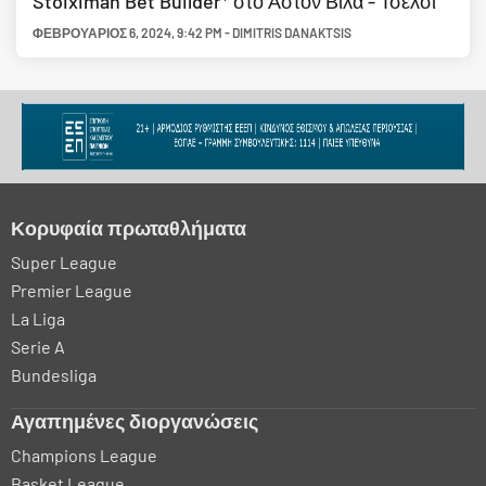
Stoiximan Bet Builder* στο Άστον Βίλα - Τσέλσι
ΦΕΒΡΟΥΆΡΙΟΣ 6, 2024
,
9:42 PM
-
DIMITRIS DANAKTSIS
Κορυφαία πρωταθλήματα
Super League
Premier League
La Liga
Serie A
Bundesliga
Αγαπημένες διοργανώσεις
Champions League
Basket League