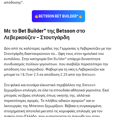
απόδοσης*.
BETSSON BET BUILDER*
Με το Bet Builder* της Betsson στο
Λεβερκούζεν – Στουτγάρδη
Δύο από τις καλύτερες ομάδες της Γερμανίας η Λεβερκούζεν με την
Στουτγάρδη διασταυρώνουν τα… ξίφη τους στον ημιτελικό του
κυπέλλου. Στην κατηγορία Bet Builder* υπάρχει δυνατότητα
συνδυασμός πολλών γεγονότων, που ανεβάζει περισσότερο την
απόδοση του παιχνιδιού. Φαβορί για τη νίκη η Λεβερκούζεν και
μπορεί το 1 & Over 2.5 σε απόδοση 2.25 από την Betsson.
Στο φιλικό και συνάμα ελκυστικό περιβάλλον της Betsson
ξεχωρίζουν επιλογές σε όλα τα σπουδαία αθλητικά γεγονότα. Εκεί
μπορείς να βρεις επιλογές όπως νικητής της, αλλά και
περισσότερες αγορές. Το πλήθος ειδικών αγορών* και οι
λειτουργίες της Μπετσον ξεχωρίζουν. Βέβαια η συγκεκριμένη
στοιχηματική αποτελεί μια από τις κορυφαίες επιλογές για τον
παίκτη στην Ελλάδα, που εμπιστεύεται το παιχνίδι του στην