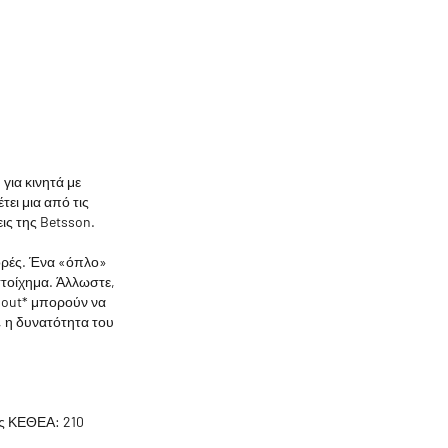
p
για κινητά με
τει μια από τις
ις της Betsson.
γορές. Ένα «όπλο»
 στοίχημα. Άλλωστε,
h out* μπορούν να
, η δυνατότητα του
ας ΚΕΘΕΑ: 210