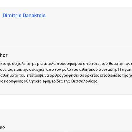
Dimitris Danaktsis
thor
τσής ασχολείται με μια μπάλα ποδοσφαίρου από τότε που θυμάται τον ε
ους ως παίκτης συνεχίζει από τον ρόλο του αθλητικού συντάκτη. Η αγάπη
ταθλήματα του επέτρεψε να αρθρογραφήσει σε αρκετές ιστοσελίδες της χ
τις κορυφαίες αθλητικές εφημερίδες της Θεσσαλονίκης.
θρο