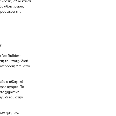
νώσεις, αλλά και σε
ός αθλητισμού,
προσφέρει την
ν
 Bet Builder*
η του παιχνιδιού.
σε απόδοση 2.21 από
υδαία αθλητικά
ερες αγορές. Το
στοιχηματική
ιχνίδι του στην
πων ημερών.