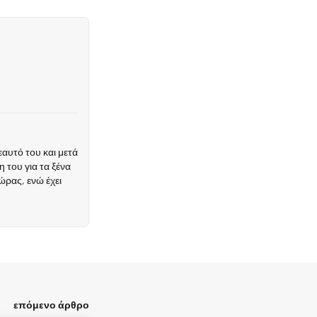
αυτό του και μετά
 του για τα ξένα
ώρας, ενώ έχει
επόμενο άρθρο