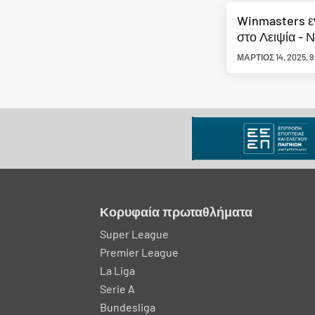
Winmasters ε
στο Λειψία - 
ΜΆΡΤΙΟΣ 14, 2025
,
9
Κορυφαία πρωταθλήματα
Super League
Premier League
La Liga
Serie A
Bundesliga