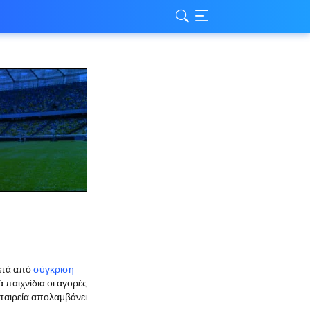
Μετά από
σύγκριση
 παιχνίδια οι αγορές
εταιρεία απολαμβάνει