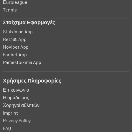
Εuroleague
Tennis
Στοίχημα Εφαρμογές
Stoiximan App
Bet365 App
Novibet App
Fonbet App
Pamestoixima App
Χρήσιμες Πληροφορίες
Επικοινωνία
Η ομάδα μας
Χορηγοί αθλητών
Imprint
Privacy Policy
FAQ