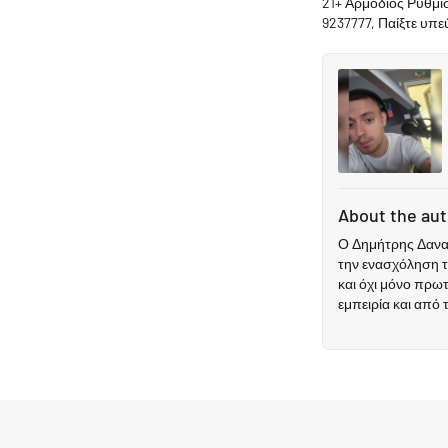
21+ Αρμόδιος Ρυθμι
9237777, Παίξτε υπ
About the au
Ο Δημήτρης Δανακ
την ενασχόληση τ
και όχι μόνο πρω
εμπειρία και από 