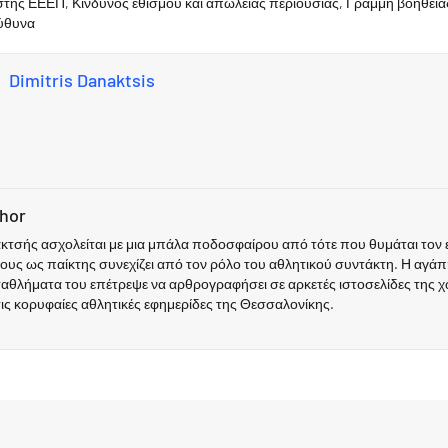
στής ΕΕΕΠ, Κίνδυνος εθισμού και απώλειας περιουσίας, Γραμμή βοήθει
εύθυνα
Dimitris Danaktsis
thor
τσής ασχολείται με μια μπάλα ποδοσφαίρου από τότε που θυμάται τον ε
ους ως παίκτης συνεχίζει από τον ρόλο του αθλητικού συντάκτη. Η αγάπη
ταθλήματα του επέτρεψε να αρθρογραφήσει σε αρκετές ιστοσελίδες της χ
τις κορυφαίες αθλητικές εφημερίδες της Θεσσαλονίκης.