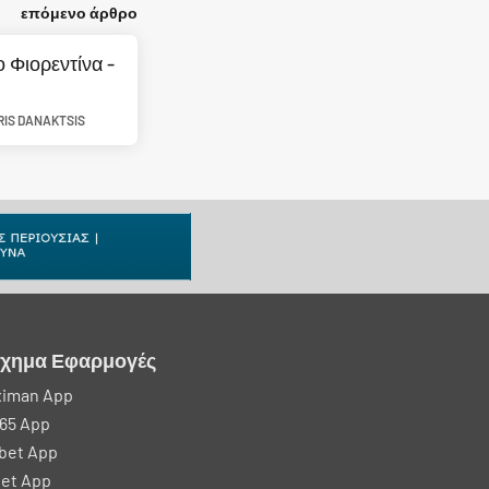
επόμενο άρθρο
 Φιορεντίνα -
RIS DANAKTSIS
ίχημα Εφαρμογές
ximan App
65 App
bet App
et App