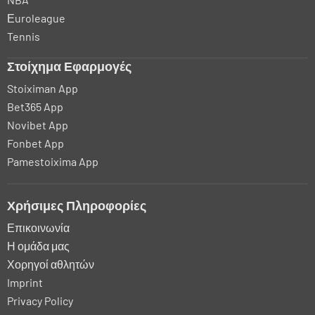
Εuroleague
Tennis
Στοίχημα Εφαρμογές
Stoiximan App
Bet365 App
Novibet App
Fonbet App
Pamestoixima App
Χρήσιμες Πληροφορίες
Επικοινωνία
Η ομάδα μας
Χορηγοί αθλητών
Imprint
Privacy Policy