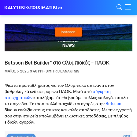
Betsson Bet Builder* στο Ολυμπιακός – ΠΑΟΚ
ΜΆΙΟΣ 3, 2025
,
9:40 PM
-
DIMITRIS DANAKTSIS
Φιέστα πρωταθλήματος για τον Ολυμπιακό απέναντι στον
βαθμολογικά ενδιαφερόμενο ΠΑΟΚ. Μετά από
σύγκριση
στοιχηματικών
καταλήξαμε ότι θα βρούμε πολλές επιλογές σε όλα
τα παιχνίδια. Σε τόσα πολλά παιχνίδια οι αγορές στην
Betsson
δίνουν ευελιξία στους παίκτες και καλές αποδόσεις. Με την εγγραφή
σου στην εταιρεία απολαμβάνει ελκυστικές αποδόσεις
,
με πλήθος
ειδικών αγορών.