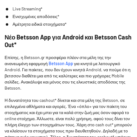
Live Streaming*
Ενισχυμένες αποδόσεις*
Αμέτρητα ειδικά στοιχήματα*
Νέο Betsson App για Android και Betsson Cash
Out*
Επίσης, η Betsson.gr προσφέρει πλέον στα μέλη της την
ανανεωμένη εφαρμογή
Betsson App
για κινητά με λειτουργικό
Android. Για παίκτες, που δεν έχουν κινητά Android, να πούμε ότι η
βετσσον διαθέτει μια από τις καλύτερες και πιο γρήγορες Mobile
σελίδες. Ανακάλυψε και μόνος σου τις ελκυστικές αποδόσεις της
Betsson.
Η δυνατότητα του cashout* δίνεται και στα μέλη της Betsson, σε
επιλεγμένα αθλήματα και αγορές. Ένα «όπλο» για τον παίκτη του
στοιχήματος και έχει μπει για τα καλά στην ζωή μας όσον αφορά το
online στοίχημα. Άλλωστε, είναι πολύ χρήσιμη, αφού τους δίνει τον
πλήρη έλεγχο των στοιχημάτων τους. Χάρη στο cash out* μπορούν
να κλείσουν τα στοιχήματα τους πριν διευθετηθούν. Δηλαδή με το
πάτημα ενός κουμπιού. Τέλος, η δυνατότητα του cashout* υπάρχει