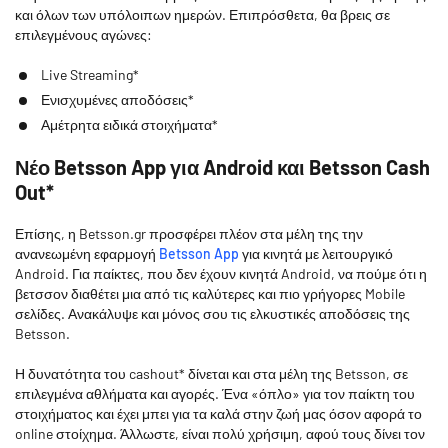
και όλων των υπόλοιπων ημερών. Επιπρόσθετα, θα βρεις σε
επιλεγμένους αγώνες:
Live Streaming*
Ενισχυμένες αποδόσεις*
Αμέτρητα ειδικά στοιχήματα*
Νέο Betsson App για Android και Betsson Cash
Out*
Επίσης, η Betsson.gr προσφέρει πλέον στα μέλη της την
ανανεωμένη εφαρμογή
Betsson App
για κινητά με λειτουργικό
Android. Για παίκτες, που δεν έχουν κινητά Android, να πούμε ότι η
βετσσον διαθέτει μια από τις καλύτερες και πιο γρήγορες Mobile
σελίδες. Ανακάλυψε και μόνος σου τις ελκυστικές αποδόσεις της
Betsson.
Η δυνατότητα του cashout* δίνεται και στα μέλη της Betsson, σε
επιλεγμένα αθλήματα και αγορές. Ένα «όπλο» για τον παίκτη του
στοιχήματος και έχει μπει για τα καλά στην ζωή μας όσον αφορά το
online στοίχημα. Άλλωστε, είναι πολύ χρήσιμη, αφού τους δίνει τον