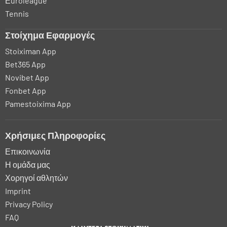
Εuroleague
Tennis
Στοίχημα Εφαρμογές
Stoiximan App
Bet365 App
Novibet App
Fonbet App
Pamestoixima App
Χρήσιμες Πληροφορίες
Επικοινωνία
Η ομάδα μας
Χορηγοί αθλητών
Imprint
Privacy Policy
FAQ