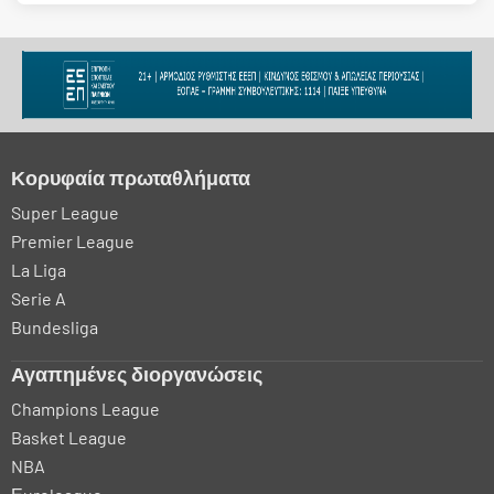
Κορυφαία πρωταθλήματα
Super League
Premier League
La Liga
Serie A
Bundesliga
Αγαπημένες διοργανώσεις
Champions League
Basket League
NBA