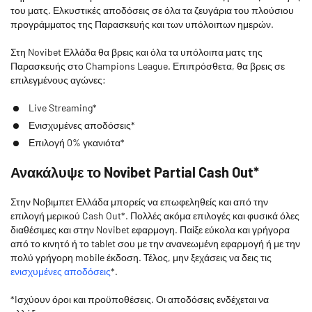
του ματς. Ελκυστικές αποδόσεις σε όλα τα ζευγάρια του πλούσιου
προγράμματος της Παρασκευής και των υπόλοιπων ημερών.
Στη Novibet Ελλάδα θα βρεις και όλα τα υπόλοιπα ματς της
Παρασκευής στο Champions League. Επιπρόσθετα, θα βρεις σε
επιλεγμένους αγώνες:
Live Streaming*
Ενισχυμένες αποδόσεις*
Επιλογή 0% γκανιότα*
Ανακάλυψε το Novibet Partial Cash Out*
Στην Νοβιμπετ Ελλάδα μπορείς να επωφεληθείς και από την
επιλογή μερικού Cash Out*. Πολλές ακόμα επιλογές και φυσικά όλες
διαθέσιμες και στην Novibet εφαρμογη. Παίξε εύκολα και γρήγορα
από το κινητό ή το tablet σου με την ανανεωμένη εφαρμογή ή με την
πολύ γρήγορη mobile έκδοση. Τέλος, μην ξεχάσεις να δεις τις
ενισχυμένες αποδόσεις
*.
*Iσχύουν όροι και προϋποθέσεις. Οι αποδόσεις ενδέχεται να