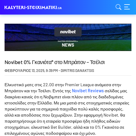
Novibet 0% Γκανιότα* στο Μπράιτον – Τσέλσι
ΦΕΒΡΟΥΆΡΙΟΣ 13, 2025
,
9:39 PM
-
DIMITRIS DANAKTSIS
Ελκυστικό ματς στις 22.00 στην Premier League ανάμεσα στην
Μπράιτον και την Τσέλσι. Εντός της
Novibet Reviews
σελίδας μας
διακρίνει κανείς ότι η Νοβιμπετ είναι πλέον από τις διαδεδομένες
ιστοσελίδες στην Ελλάδα. Με μια ματιά στις στοιχηματικές εταιρείες
προκύπτουν για τα σημερινά παιχνίδια πολύ καλές προσφορές,
αλλά και αποδόσεις που ξεχωρίζουν. Στην εφαρμογή Novibet, θα
παρατηρήσουμε ότι η εταιρεία προσφέρει ήδη πλήθος ειδικών
στοιχημάτων, ελκυστικό Bet Builder, αλλά και το 0% Γκανιότα σε
επιλεγμένους αγώνες ποδοσφαίρου και όχι μόνο.