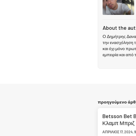
About the au
Ο Δημήτρης Δανακ
την ενασχόληση τ
και όχι μόνο πρω
εμπειρία και από 
προηγούμενο άρ
Betsson Bet B
Κλαμπ Μπριζ
ΑΠΡΊΛΙΟΣ 17, 2024
,
9