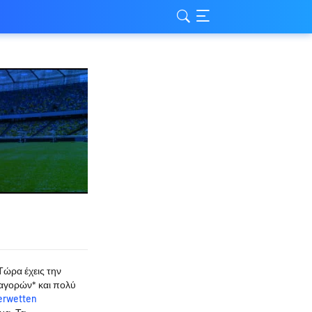
Τώρα έχεις την
αγορών* και πολύ
erwetten