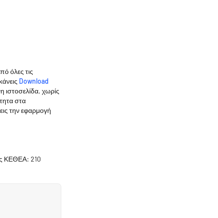
πό όλες τις
 κάνεις
Download
νη ιστοσελίδα, χωρίς
ύτητα στα
σεις την εφαρμογή
ας ΚΕΘΕΑ: 210