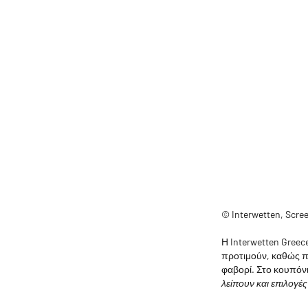
© Interwetten, Scre
Η Interwetten Greece
προτιμούν, καθώς π
φαβορί. Στο κουπόνι
λείπουν και επιλογέ