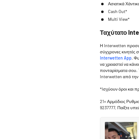
Ασιατικά Χάντικ
Cash Out*
Μulti View*
Ταχύτατο Int
Η Interwetten προσφ
σύγχρονες κινητές συ
Interwetten App
. Φ
να χρειαστεί να κάν
πονταρίσματα σου. T
Interwetten από την
*Iσχύουν όροι και π
21+ Αρμόδιος Ρυθμι
9237777, Παίξτε υπ