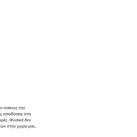
οι παίκτες την
ές αποδόσεις
στα
ορές
. Φυσικά δεν
κτών στην χώρα μας.