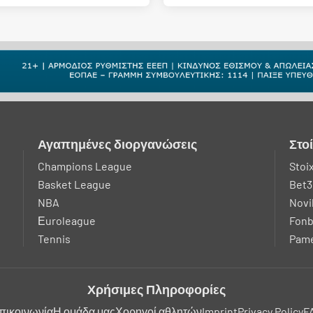
Αγαπημένες διοργανώσεις
Στο
Champions League
Stoi
Basket League
Bet3
NBA
Novi
Εuroleague
Fonb
Tennis
Pame
Χρήσιμες Πληροφορίες
πικοινωνία
Η ομάδα μας
Χορηγοί αθλητών
Imprint
Privacy Policy
F