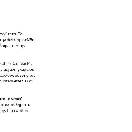
ταχύτητα. Το
την desktop σελίδα
βάσιμα από την
Mobile Cashback*.
ης μεγάλη γκάμα σε
πολλούς λάτρεις του
 Interwetten είναι
κά το γενικό
η πρωταθλήματα.
την Ιnterwetten