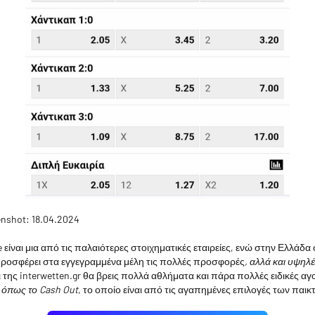
enshot: 18.04.2024
 είναι μια από τις παλαιότερες στοιχηματικές εταιρείες, ενώ στην Ελλάδα 
ροσφέρει στα εγγεγραμμένα μέλη τις πολλές προσφορές
, αλλά και υψηλ
 της interwetten.gr θα βρεις πολλά αθλήματα και πάρα πολλές ειδικές αγ
ς όπως το Cash Out
, το οποίο είναι από τις αγαπημένες επιλογές των παι