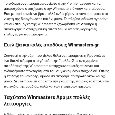
Το ενδιαφέρον παραμένει αμείωτο στην Premier League και τα
μακροχρόνια στοιχήματα στην Winmasters δίνουν και παίρνουν.
Εκεί μπορεί κανείς να βρει πολλά ενδιαφέροντα πονταρίσματα στο
νικητή της διοργάνωσης και όχι μόνο. Το πλήθος ειδικών αγορών*
και οι λειτουργίες της Winmasters ξεχωρίζουν και σίγουρα η
συγκεκριμένη στοιχηματική αποτελεί μια από τις κορυφαίες
επιλογές για πονταρίσματα.
Ευελιξία και καλές αποδόσεις Winmasters.gr
Ζωντανή στην μάχη του τίτλου θέλει να παραμείνει η Άρσεναλ με
ένα διπλό σήμερα στο γήπεδο της Γουλβς. Στις ενισχυμένες
αποδόσεις* της Winmasters υπάρχουν αρκετές επιλογές και
ενδιαφέροντα πονταρίσματα του συγκεκριμένου παιχνιδιού. Όπως
η επιλογή του σκόρερ, ομάδα να σκοράρει το πρώτο γκολ και όχι
μόνο. Δεν λείπουν επίσης από την γκάμα της εταιρίας τα υπόλοιπα
παιχνίδια της βραδιάς, αλλά και των επόμενων ημερών.
Ταχύτατο Winmasters App με πολλές
λειτουργίες
Η Winmasters προσφέρει στα εγγεγραμμένα μέλη της την