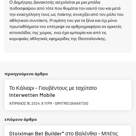
Ο Δημήτρης Δανακτσής ασχολείται με μια μπάλα
ποδοσφαίρου από τότε που θυμάται τον εαυτό του και μετά
την ενασχόληση τους ως παίκτης συνεχίζει από τον ρόλο του
αθλητικού συντάκτη. Η αγάπη του για τα ξένα και όχι μόνο
πρωταθλήματα του επέτρεψε να αρθρογραφήσει σε αρκετές
ιστοσελίδες της χώρας, ενώ έχει εμπειρία και από τις
κορυφαίες αθλητικές εφημερίδες της Θεσσαλονίκης.
προηγούμενο άρθρο
Το Κάλιαρι - Γιουβέντους με ταχύτατο
Interwetten Mobile
ΑΠΡΊΛΙΟΣ 18, 2024
,
9:11 PM
-
DIMITRIS DANAKTSIS
επόμενο άρθρο
Stoiximan Bet Builder* στο Βαλένθια - Μπέτις