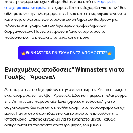
που προσφέρει και έχει καθιερωθεί σαν μια από τις
κορυφαίες
στοιχηματικές εταιρείες
της χώρας. Επίσης ξεχωρίζει για το πλήθος
αθλημάτων στην πλατφόρμα της. Πέρα από τα κορυφαία γεγονότα
και σπορ, οι λάτρεις των υπόλοιπων αθλημάτων θα βρουν μια
πλουσιότατη γκάμα και των λιγότερων προβεβλημένων
διοργανώσεων. Πάντα σε πρώτο πλάνο σπορ όπως το
ποδόσφαιρο, το μπάσκετ, το τένις και όχι μόνο.
WINMASTERS ΕΝΙΣΧΥΜΕΝΕΣ ΑΠΟΔΟΣΕΙΣ*
Ενισχυμένες αποδόσεις* Winmasters για το
Γουλβς – Άρσεναλ
Από τα ματς, που ξεχωρίζουν στην αγωνιστική της Premier League
είναι αναμφίλα το Γουλβς – Άρσεναλ. Εδώ και ημέρες, η πλατφόρμα
της Winmasters παρουσιάζει Ενισχυμένες αποδόσεις* για το
συγκεκριμένο ζευγάρι και σε πολλά ακόμη στο ποδόσφαιρο και όχι
μόνο. Πάντα στο διασκεδαστικό και ευχάριστο περιβάλλον της
ιστοσελίδας. Επίσης ξεχωρίζει για το εύχρηστο μενού, καθώς
διακρίνονται τα πάντα στο αριστερό μέρος του μενού.