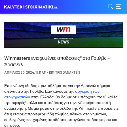
Winmasters ενισχυμένες αποδόσεις* στο Γουλβς –
Άρσεναλ
ΑΠΡΊΛΙΟΣ 20, 2024
,
11:11 AM
-
DIMITRIS DANAKTSIS
Επικίνδυνη έξοδος πρωταθλήματος για την Άρσεναλ σήμερα
απέναντι στην Γουλβς. Εάν κάνουμε την
σύγκριση των
στοιχηματικών
στην Ελλάδα, θα δούμε ότι υπάρχουν πολύ καλές
προσφορές*, αλλά και αποδόσεις για την ενδιαφέρουσα αυτή
αναμέτρηση. Με μια ματιά στην σελίδα της Winmasters προκύπτει
ότι η εταιρεία προσφέρει ήδη πλήθος ειδικών στοιχημάτων,
επιλεγμένες ενισχυμένες αποδόσεις σε αγώνες ποδοσφαίρου και
όχι μόνο.