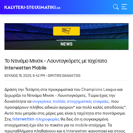
Το Ντινάμο Μινσκ – Λουντογκόρετς με ταχύτατο
Interwetten Mobile
ΙΟΎΛΙΟΣ 15, 2025
,
9:42 PM
-
DIMITRIS DANAKTSIS
Δράση την Τετάρτη στα προκριματικά του Champions League και
ξεχωρίζει το Ντινάμο Μινσκ – Λουντογκόρετς. Τώρα έχεις την
δυνατότητα να
συγκρίνεις πολλές στοιχηματικές εταιρείες
, που
προσφέρουν πλήθος ειδικών αγορών* και πολύ καλές αποδόσεις*.
Αυτό που μετράει στις μέρες μας είναι η ταχύτητα στο ποντάρισμα.
Στις
Interwetten πληροφορίες
θα δεις ότι η συγκεκριμένη
στοιχηματική έχει όλο το πακέτο για το mobile στοίχημα. Τα
πρωταθλήματα πληθαίνουν και η Interwetten ικανοποιεί και στους