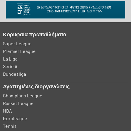
Κορυφαία πρωταθλήματα
Super League
Premier League
La Liga
Serie A
Bundesliga
Αγαπημένες διοργανώσεις
Champions League
Basket League
NBA
Εuroleague
Tennis