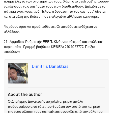
πλήρη έλεγχο των στοιχημάτων τους. Χάρη στο cash out* μπορούν
να κλείσουν τα στοιχήματα τους πριν διευθετηθούν. Δηλαδή με το
πάτημα ενός κουμπιού. Τέλος, η δυνατότητα του cashout* δίνεται
και στα μέλη της Betsson, σε επιλεγμένα αθλήματα και αγορές.
*Iσχύουν όροι και προϋποθέσεις. Οι αποδόσεις ενδέχεται να
αλλάξουν.
21+ Αρμόδιος Ρυθμιστής ΕΕΕΠ, Κίνδυνος εθισμού και απώλειας
περιουσίας, Γραμμή βοήθειας ΚΕΘΕΑ: 210 9237777, Παίξτε
υπεύθυνα
Dimitris Danaktsis
About the author
Ο Δημήτρης Δανακτσής ασχολείται με μια μπάλα
ποδοσφαίρου από τότε που θυμάται τον εαυτό του και μετά
την ενασχόληση τους ως παίκτης συνεχίζει από τον ρόλο του