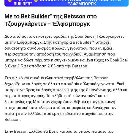
BUILDER*
ΕΛΦΣΜΠΟΡΓΚ
Με το Bet Builder* της Betsson στο
Τζουργκάρντεν – Έλφσμποργκ
Δύο από τις ποιοτικότερες ομάδες της Σουηδίας η Τζουργκάρντεν
με την Έλφσμποργκ. Στην κατηγορία Bet Builder* υπάρχει
δυνατότητα συνδυασμός πολλών γεγονότων, που ανεβάζει
περισσότερο την απόδοση του παιχνιδιού. Αναμέτρηση που
μπορεί να δώσει τέρματα η συγκεκριμένα και έχει τύχες το Goal/Goal
& Over 2.5 σε απόδοση 2.08 από την Betsson.
Στο φιλικό και συνάμα ελκυστικό περιβάλλον της Betsson
ξεχωρίζουν επιλογές σε όλα τα σπουδαία αθλητικά γεγονότα. Εκεί
μπορείς να βρεις επιλογές όπως νικητής της διοργάνωσης, αλλά και
περισσότερες αγορές. Το πλήθος ειδικών αγορών* και οι
λειτουργίες της Μπετσον ξεχωρίζουν. Βέβαια η συγκεκριμένη
στοιχηματική αποτελεί μια από τις κορυφαίες επιλογές για τον
παίκτη στην Ελλάδα, που εμπιστεύεται το παιχνίδι του στην
Betsson.
Στην Besson Ελλάδα θα βρεις και όλα τα υπόλοιπα ματς του