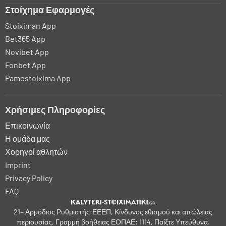
Στοίχημα Εφαρμογές
Stoiximan App
Bet365 App
Novibet App
Fonbet App
Pamestoixima App
Χρήσιμες Πληροφορίες
Επικοινωνία
Η ομάδα μας
Χορηγοί αθλητών
Imprint
Privacy Policy
FAQ
21+ Αρμόδιος Ρυθμιστής:ΕΕΕΠ, Κίνδυνος εθισμού και απώλειας
περιουσίας, Γραμμή βοήθειας ΕΟΠΑΕ: 1114, Παίξτε Υπεύθυνα.