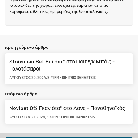
ιστοσελίδες της χώρας, ενώ έχει εμπειρία και από τις
κορυφαίες αθλητικές εφημερίδες της Θεσσαλονίκης.
προηγούμενο άρθρο
Stoiximan Bet Builder* στο Γιουνγκ Μπόις -
Γαλατάσαραϊ
ΑΎΓΟΥΣΤΟΣ 20, 2024
,
9:41 PM
-
DIMITRIS DANAKTSIS
επόμενο άρθρο
Novibet 0% Γκανιότα* στο Λανς - Παναθηναϊκός
ΑΎΓΟΥΣΤΟΣ 21, 2024
,
9:41 PM
-
DIMITRIS DANAKTSIS