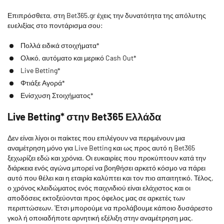
Επιπρόσθετα, στη Bet365.gr έχεις την δυνατότητα της απόλυτης
ευελιξίας στο ποντάρισμα σου:
Πολλά ειδικά στοιχήματα*
Ολικό, αυτόματο και μερικό Cash Out*
Live Betting*
Φτιάξε Αγορά*
Ενίσχυση Στοιχήματος*
Live Betting* στην Bet365 Ελλάδα
Δεν είναι λίγοι οι παίκτες που επιλέγουν να περιμένουν μια
αναμέτρηση μόνο για Live Betting και ως προς αυτό η Bet365
ξεχωρίζει εδώ και χρόνια. Οι ευκαιρίες που προκύπτουν κατά την
διάρκεια ενός αγώνα μπορεί να βοηθήσει αρκετό κόσμο να πάρει
αυτό που θέλει και η εταιρία καλύπτει και τον πιο απαιτητικό. Τέλος,
ο χρόνος κλειδώματος ενός παιχνιδιού είναι ελάχιστος και οι
αποδόσεις εκτοξεύονται προς όφελος μας σε αρκετές των
περιπτώσεων. Έτσι μπορούμε να προλάβουμε κάποιο δυσάρεστο
γκολ ή οποιαδήποτε αρνητική εξέλιξη στην αναμέτρηση μας.