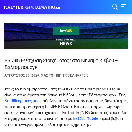
Bet365 Ενίσχυση Στοιχήματος* στο Ντιναμό Κιέβου –
Σάλτσμπουργκ
ΑΎΓΟΥΣΤΟΣ 20, 2024
,
9:42 PM
-
DIMITRIS DANAKTSIS
Ίσως το πιο αμφίρροπο ματς των πλέι οφ το Champions League
είναι αυτό ανάμεσα στη Ντιναμό Κιέβου με την Σάλτσμπουργκ. Στις
Bet365 κριτικές μας
μαθαίνεις τα πάντα όσον αφορά τις δυνατότητες
που σου προσφέρει η bet365 Ελλάδα. Επίσης υπάρχει πληθώρα
ειδικών αγορών* και ταχύτατο Live Betting*. Βέβαια, παίζεις εύκολα
και γρήγορα και από το κινητό σου με
Bet365 Mobile
, αρκεί βέβαια
να είσαι εγγεγραμμένο μέλος της στοιχηματικής.