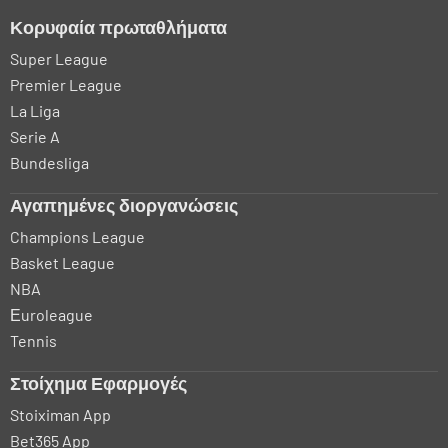
Κορυφαία πρωταθλήματα
Super League
Premier League
La Liga
Serie A
Bundesliga
Αγαπημένες διοργανώσεις
Champions League
Basket League
NBA
Εuroleague
Tennis
Στοίχημα Εφαρμογές
Stoiximan App
Bet365 App