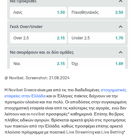
@ Novibet, Screenshot: 21.08.2024
Η Novibet Greece είναι μια από τις πιο διαδεδομένες
στοιχηματικές
εταιρείες στην Ελλάδα
και οι Έλληνες παίκτες δείχνουν να την
προτιμούν ολοένα και πιο πολύ. Οι αποδόσεις στην συγκεκριμένη
στοιχηματική εταιρεία είναι από τις καλύτερες της αγοράς, ενώ δεν
λείπουν και οι novibet προσφορές* καθημερινά. Επίσης θα βρεις
πλήθος ειδικών αγορών. Βρίσκεται αρκετά ψηλά στις προτιμήσεις
των παικτών από την Ελλάδα, καθώς προσφέρει επίσης αρκετά
πλούσιο πρόγραμμα με ποιοτικό Live Streaming και Live Betting*