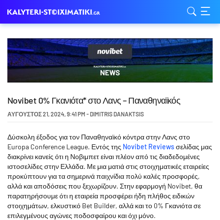
Novibet 0% Γκανιότα* στο Λανς – Παναθηναϊκός
ΑΎΓΟΥΣΤΟΣ 21, 2024
,
9:41 PM
-
DIMITRIS DANAKTSIS
Δύσκολη έξοδος για τον Παναθηναϊκό κόντρα στην Λανς στο
Europa Conference League. Εντός της
Novibet Reviews
σελίδας μας
διακρίνει κανείς ότι η Νοβιμπετ είναι πλέον από τις διαδεδομένες
ιστοσελίδες στην Ελλάδα. Με μια ματιά στις στοιχηματικές εταιρείες
προκύπτουν για τα σημερινά παιχνίδια πολύ καλές προσφορές,
αλλά και αποδόσεις που ξεχωρίζουν. Στην εφαρμογή Novibet, θα
παρατηρήσουμε ότι η εταιρεία προσφέρει ήδη πλήθος ειδικών
στοιχημάτων, ελκυστικό Bet Builder, αλλά και το 0% Γκανιότα σε
επιλεγμένους αγώνες ποδοσφαίρου και όχι μόνο.