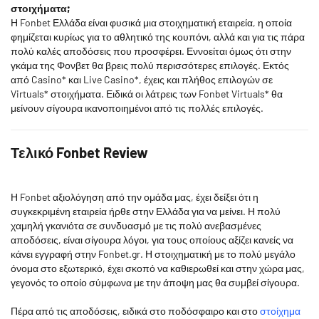
στοιχήματα;
Η Fonbet Ελλάδα είναι φυσικά μια στοιχηματική εταιρεία, η οποία
φημίζεται κυρίως για το αθλητικό της κουπόνι, αλλά και για τις πάρα
πολύ καλές αποδόσεις που προσφέρει. Εννοείται όμως ότι στην
γκάμα της Φονβετ θα βρεις πολύ περισσότερες επιλογές. Εκτός
από Casino* και Live Casino*, έχεις και πλήθος επιλογών σε
Virtuals* στοιχήματα. Ειδικά οι λάτρεις των Fonbet Virtuals* θα
μείνουν σίγουρα ικανοποιημένοι από τις πολλές επιλογές.
Τελικό Fonbet Review
Η Fonbet αξιολόγηση από την ομάδα μας, έχει δείξει ότι η
συγκεκριμένη εταιρεία ήρθε στην Ελλάδα για να μείνει. Η πολύ
χαμηλή γκανιότα σε συνδυασμό με τις πολύ ανεβασμένες
αποδόσεις, είναι σίγουρα λόγοι, για τους οποίους αξίζει κανείς να
κάνει εγγραφή στην Fonbet.gr. Η στοιχηματική με το πολύ μεγάλο
όνομα στο εξωτερικό, έχει σκοπό να καθιερωθεί και στην χώρα μας,
γεγονός το οποίο σύμφωνα με την άποψη μας θα συμβεί σίγουρα.
Πέρα από τις αποδόσεις, ειδικά στο ποδόσφαιρο και στο
στοίχημα