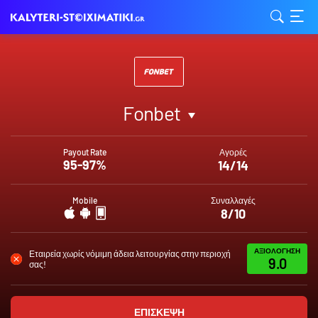
Fonbet
Payout Rate
Αγορές
95-97%
14/14
Mobile
Συναλλαγές
8/10
ΑΞΙΟΛΌΓΗΣΗ
Εταιρεία χωρίς νόμιμη άδεια λειτουργίας στην περιοχή
9.0
σας!
ΕΠΙΣΚΕΨΗ