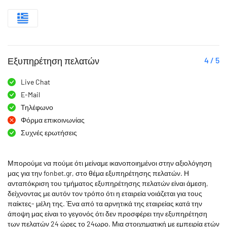
Εξυπηρέτηση πελατών
4
/
5
Live Chat
E-Mail
Τηλέφωνο
Φόρμα επικοινωνίας
Συχνές ερωτήσεις
Μπορούμε να πούμε ότι μείναμε ικανοποιημένοι στην αξιολόγηση
μας για την fonbet.gr, στο θέμα εξυπηρέτησης πελατών. Η
ανταπόκριση του τμήματος εξυπηρέτησης πελατών είναι άμεση,
δείχνοντας με αυτόν τον τρόπο ότι η εταιρεία νοιάζεται για τους
παίκτες- μέλη της. Ένα από τα αρνητικά της εταιρείας κατά την
άποψη μας είναι το γεγονός ότι δεν προσφέρει την εξυπηρέτηση
των πελατών 24 ώρες το 24ωρο. Μια στοιχηματική με εμπειρία ετών