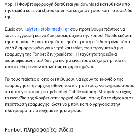
App. Η Φονβετ εφαρμογή διατίθεται για download κατευθείαν από
την σελίδα και είναι εξίσου απλή και εύχρηστη όσο και η ιστοσελίδα
της.
Εμείς σαν
kalyteri-stoiximatiki.gr
σου προτείνουμε πάντως να
κάνεις εγγραφή και να δοκιμάσεις αρχικά την Fonbet Mobile έκδοση
της εταιρείας. Είμαστε της άποψης ότι η αυτή η έκδοση είναι τόσο
καλά διαμορφωμένη για κινητά και tablet, που πραγματικά μια
εφαρμογή της Fonbet δεν χρειάζεται. Η ταχύτητα της ειδικά
διαμορφωμένης σελίδας για κινητά είναι τόσο εύχρηστη, που οι
παίκτες θα μείνουν απολύτως ευχαριστημένοι.
Για τους παίκτες οι οποίοι επιθυμούν να έχουν το εικονίδιο της
εφαρμογής στην αρχική οθόνη του κινητού τους, να ενημερώσουμε
ότι αυτό γίνεται και με την Fonbet Mobile έκδοση. Μπορείς να έχεις
το εικονίδιο της Φονβετ στην αρχική οθόνη, όπως θα το είχες και σε
περίπτωση εφαρμογής, ώστε να μπαίνεις πιο γρήγορα στην
πλατφόρμα της στοιχηματικής εταιρείας.
Fonbet πληροφορίες: Άδεια