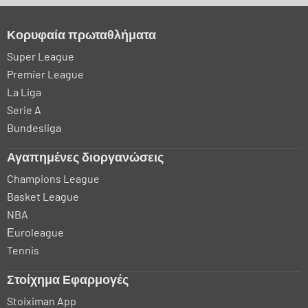
Κορυφαία πρωταθλήματα
Super League
Premier League
La Liga
Serie A
Bundesliga
Αγαπημένες διοργανώσεις
Champions League
Basket League
NBA
Εuroleague
Tennis
Στοίχημα Εφαρμογές
Stoiximan App