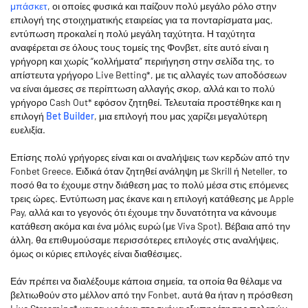
μπάσκετ
, οι οποίες φυσικά και παίζουν πολύ μεγάλο ρόλο στην
επιλογή της στοιχηματικής εταιρείας για τα πονταρίσματα μας,
εντύπωση προκαλεί η πολύ μεγάλη ταχύτητα. Η ταχύτητα
αναφέρεται σε όλους τους τομείς της Φονβετ, είτε αυτό είναι η
γρήγορη και χωρίς “κολλήματα” περιήγηση στην σελίδα της, το
απίστευτα γρήγορο Live Betting*, με τις αλλαγές των αποδόσεων
να είναι άμεσες σε περίπτωση αλλαγής σκορ, αλλά και το πολύ
γρήγορο Cash Out* εφόσον ζητηθεί. Τελευταία προστέθηκε και η
επιλογή
Bet Builder
, μια επιλογή που μας χαρίζει μεγαλύτερη
ευελιξία.
Επίσης πολύ γρήγορες είναι και οι αναλήψεις των κερδών από την
Fonbet Greece. Ειδικά όταν ζητηθεί ανάληψη με Skrill ή Neteller, το
ποσό θα το έχουμε στην διάθεση μας το πολύ μέσα στις επόμενες
τρεις ώρες. Εντύπωση μας έκανε και η επιλογή κατάθεσης με Apple
Pay, αλλά και το γεγονός ότι έχουμε την δυνατότητα να κάνουμε
κατάθεση ακόμα και ένα μόλις ευρώ (με Viva Spot). Βέβαια από την
άλλη, θα επιθυμούσαμε περισσότερες επιλογές στις αναλήψεις,
όμως οι κύριες επιλογές είναι διαθέσιμες.
Εάν πρέπει να διαλέξουμε κάποια σημεία, τα οποία θα θέλαμε να
βελτιωθούν στο μέλλον από την Fonbet, αυτά θα ήταν η πρόσθεση