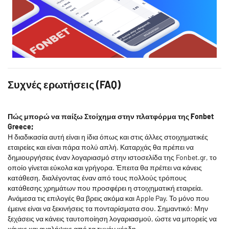
Συχνές ερωτήσεις (FAQ)
Πώς μπορώ να παίξω Στοίχημα στην πλατφόρμα της F
onbet
Greece
;
Η διαδικασία αυτή είναι η ίδια όπως και στις άλλες στοιχηματικές
εταιρείες και είναι πάρα πολύ απλή. Καταρχάς θα πρέπει να
δημιουργήσεις έναν λογαριασμό στην ιστοσελίδα της Fonbet.gr, το
οποίο γίνεται εύκολα και γρήγορα. Έπειτα θα πρέπει να κάνεις
κατάθεση, διαλέγοντας έναν από τους πολλούς τρόπους
κατάθεσης χρημάτων που προσφέρει η στοιχηματική εταιρεία.
Ανάμεσα τις επιλογές θα βρεις ακόμα και Apple Pay. Το μόνο που
έμεινε είναι να ξεκινήσεις τα πονταρίσματα σου. Σημαντικό: Μην
ξεχάσεις να κάνεις ταυτοποίηση λογαριασμού, ώστε να μπορείς να
κάνεις και αναλήψεις από τα τυχόν κέρδη.