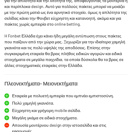
για την απλότητα και την λιτότητα της, αποφεύγοντας τα μοντέρνα ή
και περίπλοκα design. Αυτό για πολλούς παίκτες μπορεί να μοιάζει
με την πρώτη ματιά ως ένα αρνητικό στοιχείο, όμως η απλότητα της
σελίδας κάνει την Φονβετ εύχρηστη και κατανοητή, ακόμα και για
παίκτες χωρίς εμπειρία στο online betting.
H Fonbet Ελλάδα έχει κάνει ήδη μεγάλη εντύπωση στους παίκτες
που παίζουν από την χώρα μας. Ξεχωρίζει για την ιδιαίτερα χαμηλή
γκανιότα και τις πολύ υψηλές της αποδόσεις. Επίσης στην
συγκεκριμένη εταιρεία θα βρεις πλήθος ειδικών αγορών και ειδικά
στοιχήματα σε μεγάλα παιχνίδια, τα οποία δύσκολα θα τα βρεις σε
άλλες στοιχηματικές εταιρείες στην Ελλάδα.
Πλεονεκτήματα- Μειονεκτήματα
Εταιρεία με πολυετή εμπειρία που εμπνέει εμπιστοσύνη.
Πολύ χαμηλή γκανιότα.
Εύχρηστη και γρήγορη mobile σελίδα.
Μεγάλη γκάμα σε ειδικά στοιχήματα.
Απουσία μοντέρνου design στην ιστοσελίδα και στις
εφαρμογές.