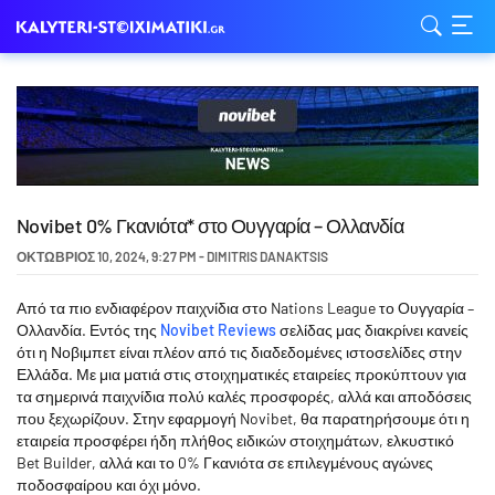
Novibet 0% Γκανιότα* στο Ουγγαρία – Ολλανδία
ΟΚΤΏΒΡΙΟΣ 10, 2024
,
9:27 PM
-
DIMITRIS DANAKTSIS
Από τα πιο ενδιαφέρον παιχνίδια στο Nations League το Ουγγαρία –
Ολλανδία. Εντός της
Novibet Reviews
σελίδας μας διακρίνει κανείς
ότι η Νοβιμπετ είναι πλέον από τις διαδεδομένες ιστοσελίδες στην
Ελλάδα. Με μια ματιά στις στοιχηματικές εταιρείες προκύπτουν για
τα σημερινά παιχνίδια πολύ καλές προσφορές, αλλά και αποδόσεις
που ξεχωρίζουν. Στην εφαρμογή Novibet, θα παρατηρήσουμε ότι η
εταιρεία προσφέρει ήδη πλήθος ειδικών στοιχημάτων, ελκυστικό
Bet Builder, αλλά και το 0% Γκανιότα σε επιλεγμένους αγώνες
ποδοσφαίρου και όχι μόνο.