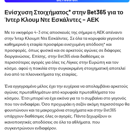
Ενίσχυση Στοιχήματος* στην Bet365 για το
Ίντερ Κλουμ Ντε Εσκάλντες – ΑΕΚ
Με το νικηφόρο 4-3 στις αποσκευές της σήμερα η ΑΕΚ απέναντι
στην Ίντερ Κλουμπ Ντε Εσκάλντες. Σε όλα τα κορυφαία γεγονότα
καθημερινά η εταιρία προσφέρει ενισχυμένη απόδοση* και
προσφορές, όπως φυσικά και σε αρκετούς αγώνες σε διάφορες
διοργανώσεις. Επίσης, στην Bet365 είναι διαθέσιμες οι
περισσότερες αγορές για όλες τις Λίγκες στην Ευρώπη και τον
κόσμο, αφού η ποικιλία στην συγκεκριμένη στοιχηματική αποτελεί
ένα από τα πλεονεκτήματα της εταιρίας.
Ένα εγγεγραμένο μέλος έχει την ευχέρεια να απολαμβάνει αρκετούς
αγώνες πρωταθλημάτων από κορυφαία πρωταθλήματα του
κόσμου. Έτσι μπορεί να έχει εικόνα για το τι συμβαίνει στο γεγονός
που τον ενδιαφέρει. Όσο προχωράει η σεζόν ακόμη περισσότερο θα
φουντώνουν και τα μακροχρόνια στοιχήματα και στην Bet365
υπάρχουν διαθέσιμες όλες οι αγορές. Πάντα ξεχωρίζουν οι
ικανοποιητικές αποδόσεις σε όλα τα αθλήματα, που
συγκεντρώνουν ενδιαφέρον.