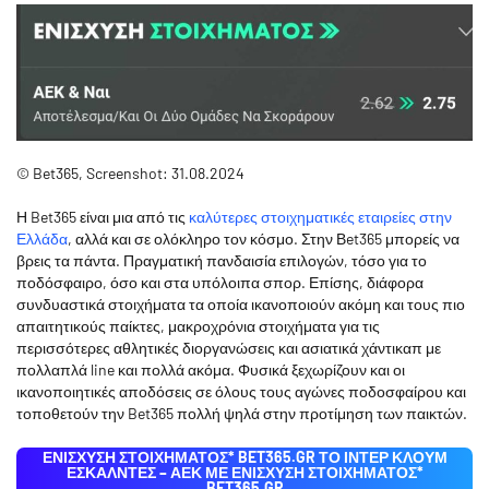
© Bet365, Screenshot: 31.08.2024
Η Bet365 είναι μια από τις
καλύτερες στοιχηματικές εταιρείες στην
Ελλάδα
, αλλά και σε ολόκληρο τον κόσμο. Στην Βet365 μπορείς να
βρεις τα πάντα. Πραγματική πανδαισία επιλογών, τόσο για το
ποδόσφαιρο, όσο και στα υπόλοιπα σπορ. Επίσης, διάφορα
συνδυαστικά στοιχήματα τα οποία ικανοποιούν ακόμη και τους πιο
απαιτητικούς παίκτες, μακροχρόνια στοιχήματα για τις
περισσότερες αθλητικές διοργανώσεις και ασιατικά χάντικαπ με
πολλαπλά line και πολλά ακόμα. Φυσικά ξεχωρίζουν και οι
ικανοποιητικές αποδόσεις σε όλους τους αγώνες ποδοσφαίρου και
τοποθετούν την Bet365 πολλή ψηλά στην προτίμηση των παικτών.
ΕΝΙΣΧΥΣΗ ΣΤΟΙΧΗΜΑΤΟΣ* BET365.GR ΤΟ ΙΝΤΕΡ ΚΛΟΥΜ
ΕΣΚΑΛΝΤΕΣ – ΑΕΚ ΜΕ ΕΝΊΣΧΥΣΗ ΣΤΟΙΧΉΜΑΤΟΣ*
BET365.GR