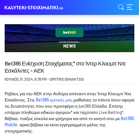
Bet365 Ενίσχυση Στοιχήματος* στο Ίντερ Κλουμπ Ντε
Εσκάλντες – ΑΕΚ
ΙΟΎΛΙΟΣ 31, 2024
,
9:35 PM
-
DIMITRIS DANAKTSIS
Ρεβάνς για την ΑΕΚ στην Ανδόρα απέναντι στην Ίντερ Κλουμπ Ντε
Εσκάλντες. Στις
Bet365 κριτικές μας
μαθαίνεις τα πάντα όσον αφορά
τις δυνατότητες που σου προσφέρει η bet365 Ελλάδα. Επίσης
υπάρχει πληθώρα ειδικών αγορών* και ταχύτατο Live Betting*.
Βέβαια, παίζεις εύκολα και γρήγορα και από το κινητό σου με
Bet365
Mobile
, αρκεί βέβαια να είσαι εγγεγραμμένο μέλος της
στοιχηματικής.