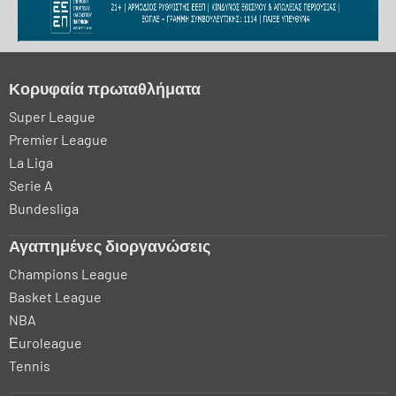
Κορυφαία πρωταθλήματα
Super League
Premier League
La Liga
Serie A
Bundesliga
Αγαπημένες διοργανώσεις
Champions League
Basket League
NBA
Εuroleague
Tennis