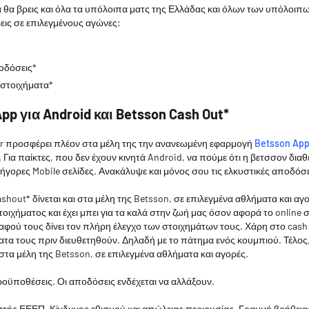
 θα βρεις και όλα τα υπόλοιπα ματς της Ελλάδας και όλων των υπόλοιπ
εις σε επιλεγμένους αγώνες:
οδόσεις*
 στοιχήματα*
pp για Android και Betsson Cash Out*
gr προσφέρει πλέον στα μέλη της την ανανεωμένη εφαρμογή
Betsson Ap
 Για παίκτες, που δεν έχουν κινητά Android, να πούμε ότι η βετσσον διαθέ
ρήγορες Mobile σελίδες. Ανακάλυψε και μόνος σου τις ελκυστικές αποδόσε
shout* δίνεται και στα μέλη της Betsson, σε επιλεγμένα αθλήματα και α
στοιχήματος και έχει μπει για τα καλά στην ζωή μας όσον αφορά το online
 αφού τους δίνει τον πλήρη έλεγχο των στοιχημάτων τους. Χάρη στο cas
ατα τους πριν διευθετηθούν. Δηλαδή με το πάτημα ενός κουμπιού. Τέλος
ι στα μέλη της Betsson, σε επιλεγμένα αθλήματα και αγορές.
ροϋποθέσεις. Οι αποδόσεις ενδέχεται να αλλάξουν.
στής ΕΕΕΠ, Κίνδυνος εθισμού και απώλειας περιουσίας, Γραμμή βοήθει