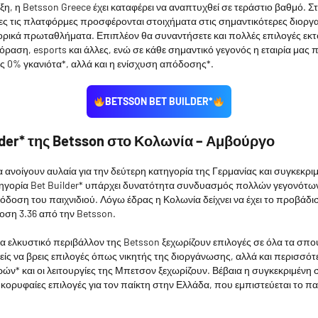
ξη, η Betsson Greece έχει καταφέρει να αναπτυχθεί σε τεράστιο βαθμό. Σ
λες τις πλατφόρμες προσφέρονται στοιχήματα στις σημαντικότερες διοργα
ορικά πρωταθλήματα. Επιπλέον θα συναντήσετε και πολλές επιλογές εκτ
όραση, esports και άλλες, ενώ σε κάθε σημαντικό γεγονός η εταιρία μας 
ς 0% γκανιότα*, αλλά και η ενίσχυση απόδοσης*.
BETSSON BET BUILDER*
lder* της Betsson στο Κολωνία – Αμβούργο
ανοίγουν αυλαία για την δεύτερη κατηγορία της Γερμανίας και συγκεκριμ
ηγορία Bet Builder* υπάρχει δυνατότητα συνδυασμός πολλών γεγονότων
δοση του παιχνιδιού. Λόγω έδρας η Κολωνία δείχνει να έχει το προβάδισμ
δοση 3.36 από την Betsson.
μα ελκυστικό περιβάλλον της Betsson ξεχωρίζουν επιλογές σε όλα τα σπο
είς να βρεις επιλογές όπως νικητής της διοργάνωσης, αλλά και περισσότ
ών* και οι λειτουργίες της Μπετσον ξεχωρίζουν. Βέβαια η συγκεκριμένη 
ς κορυφαίες επιλογές για τον παίκτη στην Ελλάδα, που εμπιστεύεται το πα