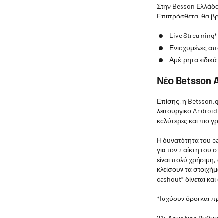
Στην Besson Ελλάδα
Επιπρόσθετα, θα βρ
Live Streaming*
Ενισχυμένες απ
Αμέτρητα ειδικά
Νέο Betsson A
Επίσης, η Betsson.
λειτουργικό Android.
καλύτερες και πιο γ
Η δυνατότητα του ca
για τον παίκτη του 
είναι πολύ χρήσιμη,
κλείσουν τα στοιχήμ
cashout* δίνεται κα
*Iσχύουν όροι και π
21+ Αρμόδιος Ρυθμι