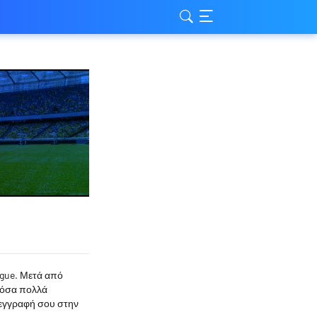
gue. Μετά από
 τόσα πολλά
ν εγγραφή σου στην