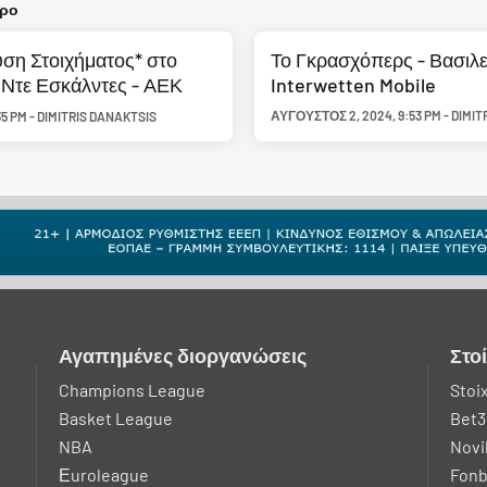
θρο
υση Στοιχήματος* στο
Το Γκρασχόπερς - Βασιλε
 Ντε Εσκάλντες - ΑΕΚ
Interwetten Mobile
ΑΎΓΟΥΣΤΟΣ 2, 2024
,
9:53 PM
-
DIMIT
35 PM
-
DIMITRIS DANAKTSIS
Αγαπημένες διοργανώσεις
Στο
Champions League
Stoi
Basket League
Bet3
NBA
Novi
Εuroleague
Fonb