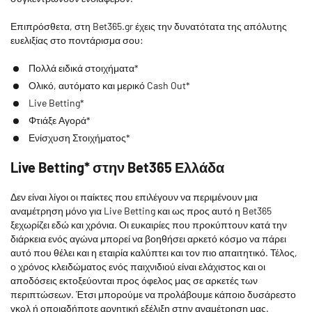
Επιπρόσθετα, στη Bet365.gr έχεις την δυνατότατα της απόλυτης
ευελιξίας στο ποντάρισμα σου:
Πολλά ειδικά στοιχήματα*
Ολικό, αυτόματο και μερικό Cash Out*
Live Betting*
Φτιάξε Αγορά*
Ενίσχυση Στοιχήματος*
Live Betting* στην Bet365 Ελλάδα
Δεν είναι λίγοι οι παίκτες που επιλέγουν να περιμένουν μια
αναμέτρηση μόνο για Live Betting και ως προς αυτό η Bet365
ξεχωρίζει εδώ και χρόνια. Οι ευκαιρίες που προκύπτουν κατά την
διάρκεια ενός αγώνα μπορεί να βοηθήσει αρκετό κόσμο να πάρει
αυτό που θέλει και η εταιρία καλύπτει και τον πιο απαιτητικό. Τέλος,
ο χρόνος κλειδώματος ενός παιχνιδιού είναι ελάχιστος και οι
αποδόσεις εκτοξεύονται προς όφελος μας σε αρκετές των
περιπτώσεων. Έτσι μπορούμε να προλάβουμε κάποιο δυσάρεστο
γκολ ή οποιαδήποτε αρνητική εξέλιξη στην αναμέτρηση μας.