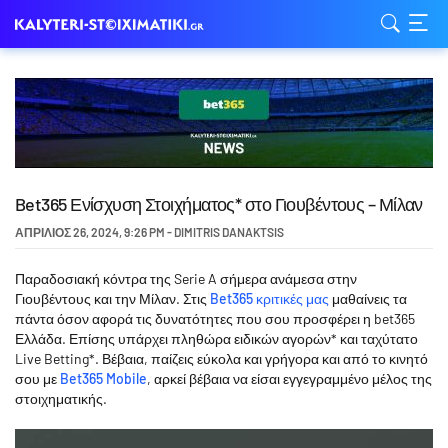
Bet365 Ενίσχυση Στοιχήματος* στο Γιουβέντους – Μίλαν
ΑΠΡΊΛΙΟΣ 26, 2024
,
9:26 PM
-
DIMITRIS DANAKTSIS
Παραδοσιακή κόντρα της Serie A σήμερα ανάμεσα στην
Γιουβέντους και την Μίλαν. Στις
Bet365 κριτικές μας
μαθαίνεις τα
πάντα όσον αφορά τις δυνατότητες που σου προσφέρει η bet365
Ελλάδα. Επίσης υπάρχει πληθώρα ειδικών αγορών* και ταχύτατο
Live Betting*. Βέβαια, παίζεις εύκολα και γρήγορα και από το κινητό
σου με
Bet365 Mobile
, αρκεί βέβαια να είσαι εγγεγραμμένο μέλος της
στοιχηματικής.