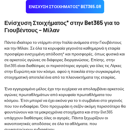
ΕΝΙΣΧΥΣΗ ΣΤΟΙΧΗΜΑΤΟΣ* BET365.GR
Ενίσχυση Στοιχήματος* στην Bet365 για το
Γιουβέντους – Μίλαν
Πάντα ιδιαίτερο το ντέρμπι στην Ιταλία ανάμεσα στην Γιουβέντους
και την Μίλαν. Σε όλα τα κορυφαία γεγονότα καθημερινά η εταιρία
προσφέρει ενισχυμένη απόδοση* και προσφορές, όπως φυσικά και
σε αρκετούς αγώνες σε διάφορες διοργανώσεις. Επίσης, στην
Bet365 είναι διαθέσιμες οι περισσότερες αγορές για όλες τις Λίγκες
στην Ευρώπη και τον κόσμο, αφού η ποικιλία στην συγκεκριμένη
στοιχηματική αποτελεί ένα από τα πλεονεκτήματα της εταιρίας.
Ένα εγγεγραμένο μέλος έχει την ευχέρεια να απολαμβάνει αρκετούς
αγώνες πρωταθλημάτων από κορυφαία πρωταθλήματα του
κόσμου. Έτσι μπορεί να έχει εικόνα για το τι συμβαίνει στο γεγονός
που τον ενδιαφέρει. Όσο προχωράει η σεζόν ακόμη περισσότερο θα
φουντώνουν και τα μακροχρόνια στοιχήματα και στην Bet365
υπάρχουν διαθέσιμες όλες οι αγορές. Πάντα ξεχωρίζουν οι
ικανοποιητικές αποδόσεις σε όλα τα αθλήματα, που
συγκεντρώνουν ενδιαφέρον.