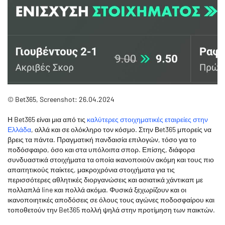
© Bet365, Screenshot: 26.04.2024
Η Bet365 είναι μια από τις
καλύτερες στοιχηματικές εταιρείες στην
Ελλάδα
, αλλά και σε ολόκληρο τον κόσμο. Στην Βet365 μπορείς να
βρεις τα πάντα. Πραγματική πανδαισία επιλογών, τόσο για το
ποδόσφαιρο, όσο και στα υπόλοιπα σπορ. Επίσης, διάφορα
συνδυαστικά στοιχήματα τα οποία ικανοποιούν ακόμη και τους πιο
απαιτητικούς παίκτες, μακροχρόνια στοιχήματα για τις
περισσότερες αθλητικές διοργανώσεις και ασιατικά χάντικαπ με
πολλαπλά line και πολλά ακόμα. Φυσικά ξεχωρίζουν και οι
ικανοποιητικές αποδόσεις σε όλους τους αγώνες ποδοσφαίρου και
τοποθετούν την Bet365 πολλή ψηλά στην προτίμηση των παικτών.