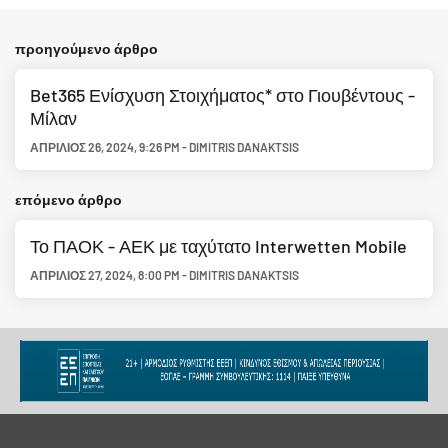
προηγούμενο άρθρο
Bet365 Ενίσχυση Στοιχήματος* στο Γιουβέντους -
Μίλαν
ΑΠΡΊΛΙΟΣ 26, 2024
,
9:26 PM
-
DIMITRIS DANAKTSIS
επόμενο άρθρο
Το ΠΑΟΚ - ΑΕΚ με ταχύτατο Interwetten Mobile
ΑΠΡΊΛΙΟΣ 27, 2024
,
8:00 PM
-
DIMITRIS DANAKTSIS