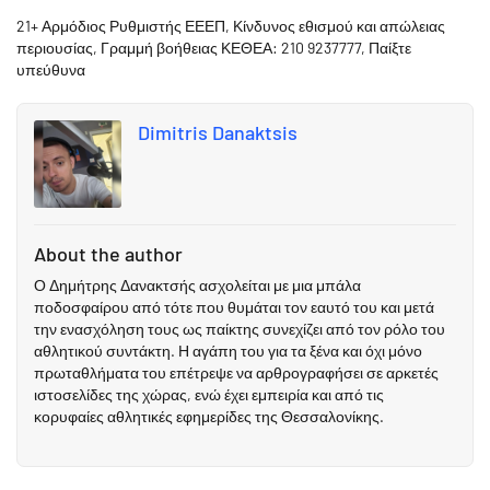
21+ Αρμόδιος Ρυθμιστής ΕΕΕΠ, Κίνδυνος εθισμού και απώλειας
περιουσίας, Γραμμή βοήθειας ΚΕΘΕΑ: 210 9237777, Παίξτε
υπεύθυνα
Dimitris Danaktsis
About the author
Ο Δημήτρης Δανακτσής ασχολείται με μια μπάλα
ποδοσφαίρου από τότε που θυμάται τον εαυτό του και μετά
την ενασχόληση τους ως παίκτης συνεχίζει από τον ρόλο του
αθλητικού συντάκτη. Η αγάπη του για τα ξένα και όχι μόνο
πρωταθλήματα του επέτρεψε να αρθρογραφήσει σε αρκετές
ιστοσελίδες της χώρας, ενώ έχει εμπειρία και από τις
κορυφαίες αθλητικές εφημερίδες της Θεσσαλονίκης.