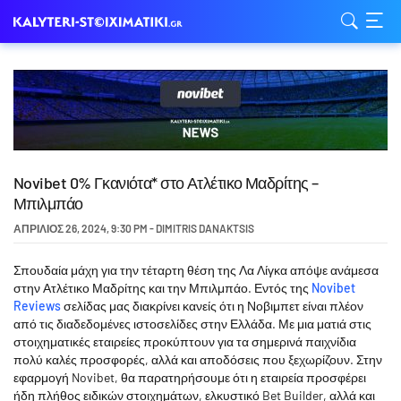
Novibet 0% Γκανιότα* στο Ατλέτικο Μαδρίτης –
Μπιλμπάο
ΑΠΡΊΛΙΟΣ 26, 2024
,
9:30 PM
-
DIMITRIS DANAKTSIS
Σπουδαία μάχη για την τέταρτη θέση της Λα Λίγκα απόψε ανάμεσα
στην Ατλέτικο Μαδρίτης και την Μπιλμπάο. Εντός της
Novibet
Reviews
σελίδας μας διακρίνει κανείς ότι η Νοβιμπετ είναι πλέον
από τις διαδεδομένες ιστοσελίδες στην Ελλάδα. Με μια ματιά στις
στοιχηματικές εταιρείες προκύπτουν για τα σημερινά παιχνίδια
πολύ καλές προσφορές, αλλά και αποδόσεις που ξεχωρίζουν. Στην
εφαρμογή Novibet, θα παρατηρήσουμε ότι η εταιρεία προσφέρει
ήδη πλήθος ειδικών στοιχημάτων, ελκυστικό Bet Builder, αλλά και