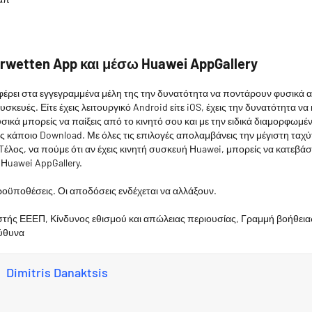
erwetten App και μέσω Huawei AppGallery
έρει στα εγγεγραμμένα μέλη της την δυνατότητα να ποντάρουν φυσικά α
σκευές. Είτε έχεις λειτουργικό Android είτε iOS, έχεις την δυνατότητα να
υσικά μπορείς να παίξεις από το κινητό σου και με την ειδικά διαμορφωμέ
εις κάποιο Download. Με όλες τις επιλογές απολαμβάνεις την μέγιστη ταχ
έλος, να πούμε ότι αν έχεις κινητή συσκευή Ηuawei, μπορείς να κατεβά
 Ηuawei AppGallery.
ροϋποθέσεις. Οι αποδόσεις ενδέχεται να αλλάξουν.
στής ΕΕΕΠ, Κίνδυνος εθισμού και απώλειας περιουσίας, Γραμμή βοήθει
εύθυνα
Dimitris Danaktsis