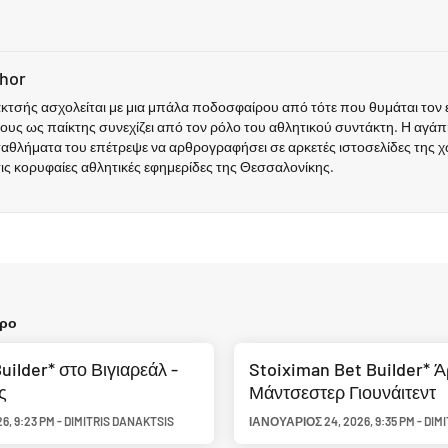
thor
τσής ασχολείται με μια μπάλα ποδοσφαίρου από τότε που θυμάται τον ε
ους ως παίκτης συνεχίζει από τον ρόλο του αθλητικού συντάκτη. Η αγάπη
ταθλήματα του επέτρεψε να αρθρογραφήσει σε αρκετές ιστοσελίδες της χ
τις κορυφαίες αθλητικές εφημερίδες της Θεσσαλονίκης.
θρο
uilder* στο Βιγιαρεάλ -
Stoiximan Bet Builder* Ά
ς
Μάντσεστερ Γιουνάιτεντ
26
,
9:23 PM
-
DIMITRIS DANAKTSIS
ΙΑΝΟΥΆΡΙΟΣ 24, 2026
,
9:35 PM
-
DIM