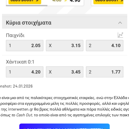
enshot: 24.01.2026
 είναι μια από τις παλαιότερες στοιχηματικές εταιρείες, ενώ στην Ελλάδα 
ροσφέρει στα εγγεγραμμένα μέλη τις πολλές προσφορές
, αλλά και υψηλ
 της interwetten.gr θα βρεις πολλά αθλήματα και πάρα πολλές ειδικές αγ
ς όπως το Cash Out
, το οποίο είναι από τις αγαπημένες επιλογές των παι