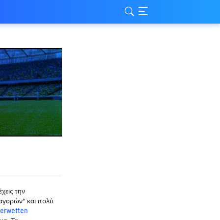
χεις την
αγορών* και πολύ
terwetten