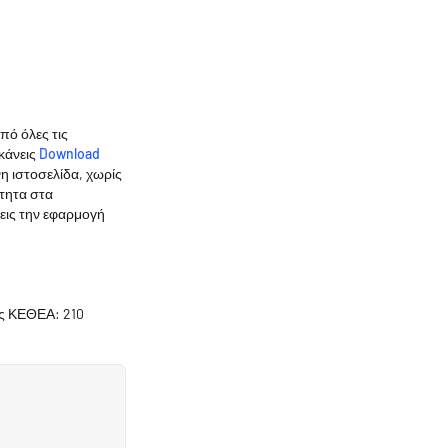
πό όλες τις
 κάνεις
Download
νη ιστοσελίδα, χωρίς
ύτητα στα
σεις την εφαρμογή
ας ΚΕΘΕΑ: 210