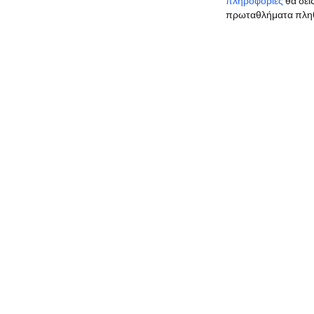
πληροφορίες
θα δεις
πρωταθλήματα πληθαί