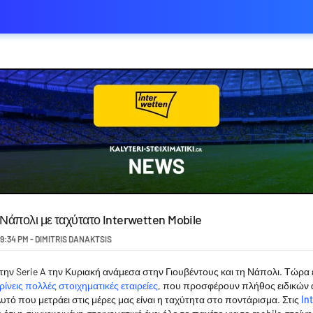
 Νάπολι με ταχύτατο Interwetten Mobile
9:34 PM
-
DIMITRIS DANAKTSIS
την Serie A την Κυριακή ανάμεσα στην Γιουβέντους και τη Νάπολι. Τώρα έ
ίνεις πολλές στοιχηματικές εταιρείες
, που προσφέρουν πλήθος ειδικών 
υτό που μετράει στις μέρες μας είναι η ταχύτητα στο ποντάρισμα. Στις
In