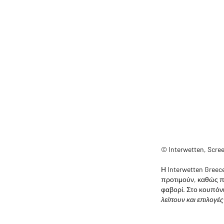
© Interwetten, Scre
Η Interwetten Greece
προτιμούν, καθώς π
φαβορί. Στο κουπόνι
λείπουν και επιλογέ