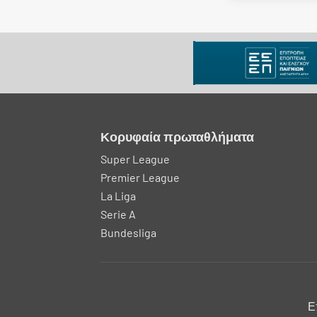
Κορυφαία πρωταθλήματα
Super League
Premier League
La Liga
Serie A
Bundesliga
Ε