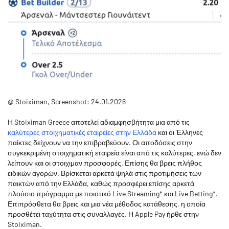
@ Stoiximan, Screenshot: 24.01.2026
Η Stoiximan Greece αποτελεί αδιαμφησβήτητα μια από τις
καλύτερες στοιχηματικές εταιρείες στην Ελλάδα
και οι Έλληνες
παίκτες δείχνουν να την επιβραβεύουν. Οι αποδόσεις στην
συγκεκριμένη στοιχηματική εταιρεία είναι από τις καλύτερες, ενώ δεν
λείπουν και οι στοιχιμαν προσφορές. Επίσης θα βρεις πλήθος
ειδικών αγορών. Βρίσκεται αρκετά ψηλά στις προτιμήσεις των
παικτών από την Ελλάδα, καθώς προσφέρει επίσης αρκετά
πλούσιο πρόγραμμα με ποιοτικό Live Streaming* και Live Betting*.
Επιπρόσθετα θα βρεις και μια νέα μέθοδος κατάθεσης, η οποία
προσθέτει ταχύτητα στις συναλλαγές. Η Apple Pay ήρθε στην
Stoiximan.