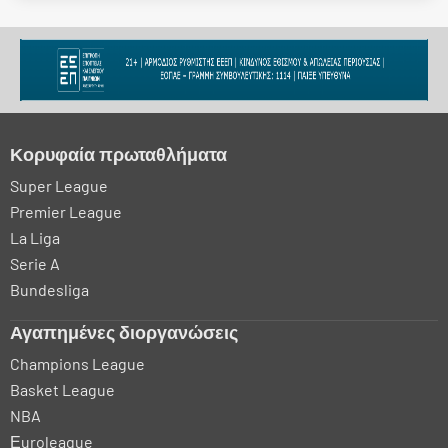
Κορυφαία πρωταθλήματα
Super League
Premier League
La Liga
Serie A
Bundesliga
Αγαπημένες διοργανώσεις
Champions League
Basket League
NBA
Εuroleague