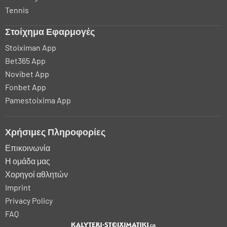
Tennis
Στοίχημα Εφαρμογές
Stoiximan App
Bet365 App
Novibet App
Fonbet App
Pamestoixima App
Χρήσιμες Πληροφορίες
Επικοινωνία
Η ομάδα μας
Χορηγοί αθλητών
Imprint
Privacy Policy
FAQ