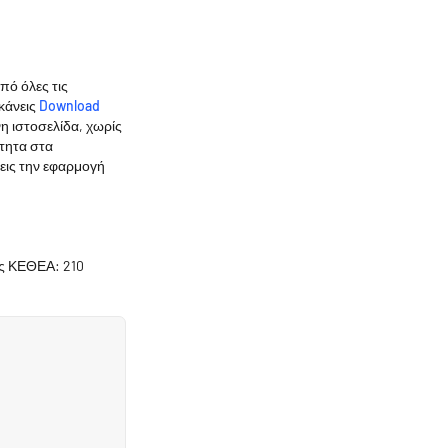
πό όλες τις
 κάνεις
Download
νη ιστοσελίδα, χωρίς
ύτητα στα
σεις την εφαρμογή
ας ΚΕΘΕΑ: 210