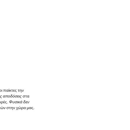
οι παίκτες την
ές αποδόσεις
στα
ορές
. Φυσικά δεν
κτών στην χώρα μας.