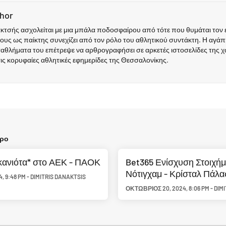
thor
τσής ασχολείται με μια μπάλα ποδοσφαίρου από τότε που θυμάται τον ε
ους ως παίκτης συνεχίζει από τον ρόλο του αθλητικού συντάκτη. Η αγάπη
ταθλήματα του επέτρεψε να αρθρογραφήσει σε αρκετές ιστοσελίδες της χ
τις κορυφαίες αθλητικές εφημερίδες της Θεσσαλονίκης.
θρο
κανιότα* στο ΑΕΚ - ΠΑΟΚ
Bet365 Ενίσχυση Στοιχήμ
Νότιγχαμ - Κρίσταλ Πάλα
4
,
9:48 PM
-
DIMITRIS DANAKTSIS
ΟΚΤΏΒΡΙΟΣ 20, 2024
,
8:06 PM
-
DIM