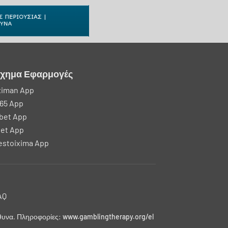
ίχημα Εφαρμογές
ximan App
65 App
bet App
et App
stoixima App
AQ
ύθυνα. Πληροφορίες:
www.gamblingtherapy.org/el