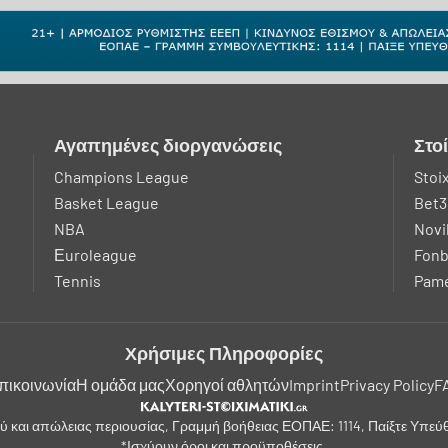
Αγαπημένες διοργανώσεις
Στο
Champions League
Stoi
Basket League
Bet3
NBA
Novi
Εuroleague
Fonb
Tennis
Pame
Χρήσιμες Πληροφορίες
πικοινωνία
Η ομάδα μας
Χορηγοί αθλητών
Imprint
Privacy Policy
F
ύ και απώλειας περιουσίας, Γραμμή βοήθειας ΕΟΠΑΕ: 1114, Παίξτε Υπε
*Ισχύουν όροι και προϋποθέσεις.