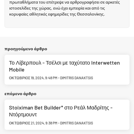
πρωταθλήματα του επέτρεψε να αρθρογραφήσει σε αρκετές
ιστοσελίδες της χώρας, ενώ έχει εμπειρία και από τις
κορυφαίες αθλητικές εφημερίδες της Θεσσαλονίκης.
προηγούμενο άρθρο
Το Λίβερπουλ - Τσέλσι με ταχύτατο Interwetten
Mobile
ΟΚΤΏΒΡΙΟΣ 19, 2024
,
9:48 PM
-
DIMITRIS DANAKTSIS
επόμενο άρθρο
Stoiximan Bet Builder* στο Ρεάλ Μαδρίτης -
Ντόρτμουντ
ΟΚΤΏΒΡΙΟΣ 21, 2024
,
9:38 PM
-
DIMITRIS DANAKTSIS