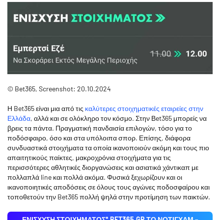
© Bet365, Screenshot: 20.10.2024
Η Bet365 είναι μια από τις
καλύτερες στοιχηματικές εταιρείες στην
Ελλάδα
, αλλά και σε ολόκληρο τον κόσμο. Στην Βet365 μπορείς να
βρεις τα πάντα. Πραγματική πανδαισία επιλογών, τόσο για το
ποδόσφαιρο, όσο και στα υπόλοιπα σπορ. Επίσης, διάφορα
συνδυαστικά στοιχήματα τα οποία ικανοποιούν ακόμη και τους πιο
απαιτητικούς παίκτες, μακροχρόνια στοιχήματα για τις
περισσότερες αθλητικές διοργανώσεις και ασιατικά χάντικαπ με
πολλαπλά line και πολλά ακόμα. Φυσικά ξεχωρίζουν και οι
ικανοποιητικές αποδόσεις σε όλους τους αγώνες ποδοσφαίρου και
τοποθετούν την Bet365 πολλή ψηλά στην προτίμηση των παικτών.
ΕΝΙΣΧΥΣΗ ΣΤΟΙΧΗΜΑΤΟΣ* BET365.GR ΤΟ ΝΟΤΙΓΧΑΜ –