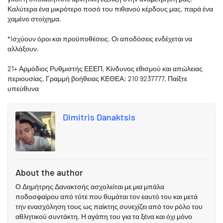
Καλύτερα ένα μικρότερο ποσό του πιθανού κέρδους μας, παρά ένα
χαμένο στοίχημα.
*Iσχύουν όροι και προϋποθέσεις. Οι αποδόσεις ενδέχεται να
αλλάξουν.
21+ Αρμόδιος Ρυθμιστής ΕΕΕΠ, Κίνδυνος εθισμού και απώλειας
περιουσίας, Γραμμή βοήθειας ΚΕΘΕΑ: 210 9237777, Παίξτε
υπεύθυνα
Dimitris Danaktsis
About the author
Ο Δημήτρης Δανακτσής ασχολείται με μια μπάλα
ποδοσφαίρου από τότε που θυμάται τον εαυτό του και μετά
την ενασχόληση τους ως παίκτης συνεχίζει από τον ρόλο του
αθλητικού συντάκτη. Η αγάπη του για τα ξένα και όχι μόνο