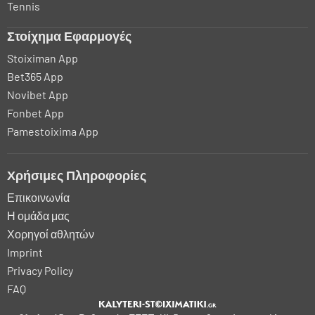
Tennis
Στοίχημα Εφαρμογές
Stoiximan App
Bet365 App
Novibet App
Fonbet App
Pamestoixima App
Χρήσιμες Πληροφορίες
Επικοινωνία
Η ομάδα μας
Χορηγοί αθλητών
Imprint
Privacy Policy
FAQ