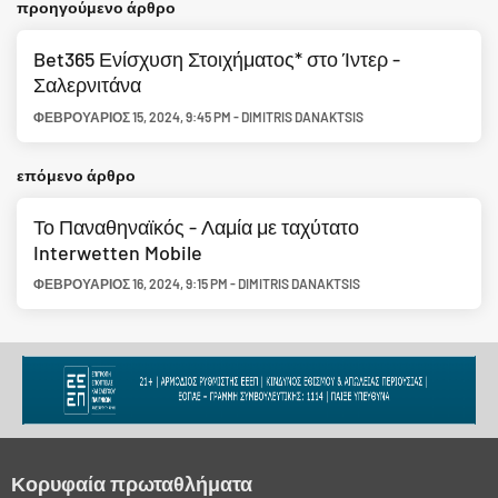
προηγούμενο άρθρο
Bet365 Ενίσχυση Στοιχήματος* στο Ίντερ -
Σαλερνιτάνα
ΦΕΒΡΟΥΆΡΙΟΣ 15, 2024
,
9:45 PM
-
DIMITRIS DANAKTSIS
επόμενο άρθρο
Το Παναθηναϊκός - Λαμία με ταχύτατο
Interwetten Mobile
ΦΕΒΡΟΥΆΡΙΟΣ 16, 2024
,
9:15 PM
-
DIMITRIS DANAKTSIS
Κορυφαία πρωταθλήματα