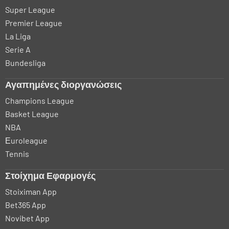
Super League
Premier League
La Liga
Serie A
Bundesliga
Αγαπημένες διοργανώσεις
Champions League
Basket League
NBA
Εuroleague
Tennis
Στοίχημα Εφαρμογές
Stoiximan App
Bet365 App
Novibet App