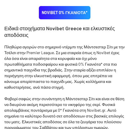
NOVIBET 0% ΓΚΑΝΙΟΤΑ*
Ειδικά στοιχήματα Novibet Greece και ελκυστικές
αποδόσεις
Πληθώρα αγορών στο σημερινό ντέρμπι της Μάντσεστερ Σίτι με την
Τσέλσι στην Premier League. Σε μια εταιρεία όπως η Novibet έχεις
όλα όσα είναι απαραίτητα στα κορυφαία και όχι μόνο
πρωταθλήματα ποδοσφαίρου και φυσικά 0% Γκανιότα* στα πιο
σημαντικά παιχνίδια της βραδιάς. Στην εταιρία αξίζει επιπλέον η
περιήγηση στην ελκυστική εφαρμογή, όπου μας επιτρέπει να
κάνουμε απερίσπαστα το παιχνίδι μας. Χωρίς κολλήματα και
καθυστερήσεις, ανά πάσα στιγμή.
Φαβορί σαφώς στην συνάντηση η Μάντσεστερ Σίτι και είναι σε θέση
να διευρύνει ακόμη περισσότερο το νικηφόρο της σερί. Φυσικά
απολαμβάνεις ποντάρισμα με 0* Γκανιότα στη Novibet.gr. Αυτό
σημαίνει το καλύτερο δυνατό σετ αποδόσεων στις βασικές επιλογές
του ματς. Ελκυστικές αποδόσεις σε όλα τα ζευγάρια του πλούσιου
προγράμματος του Σαββάτου και των υπόλοιπων ημερών.