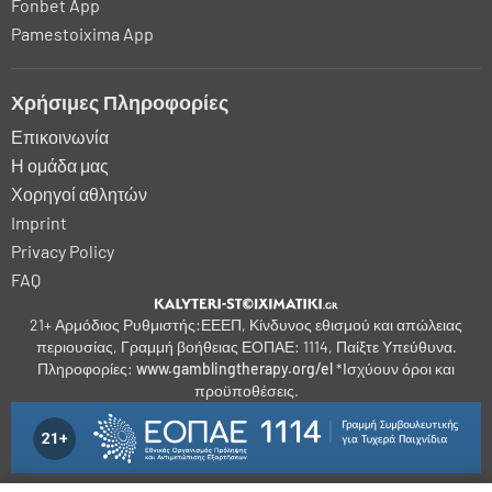
Fonbet App
Pamestoixima App
Χρήσιμες Πληροφορίες
Επικοινωνία
Η ομάδα μας
Χορηγοί αθλητών
Imprint
Privacy Policy
FAQ
21+ Αρμόδιος Ρυθμιστής:ΕΕΕΠ, Κίνδυνος εθισμού και απώλειας
περιουσίας, Γραμμή βοήθειας ΕΟΠΑΕ: 1114, Παίξτε Υπεύθυνα.
Πληροφορίες:
www.gamblingtherapy.org/el
*Ισχύουν όροι και
προϋποθέσεις.