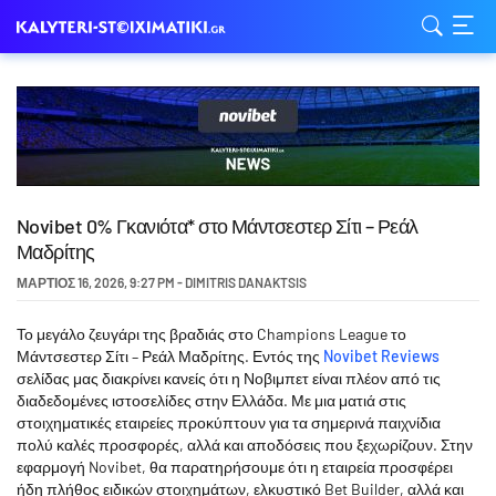
Novibet 0% Γκανιότα* στο Μάντσεστερ Σίτι – Ρεάλ
Μαδρίτης
ΜΆΡΤΙΟΣ 16, 2026
,
9:27 PM
-
DIMITRIS DANAKTSIS
Το μεγάλο ζευγάρι της βραδιάς στο Champions League το
Μάντσεστερ Σίτι – Ρεάλ Μαδρίτης. Εντός της
Novibet Reviews
σελίδας μας διακρίνει κανείς ότι η Νοβιμπετ είναι πλέον από τις
διαδεδομένες ιστοσελίδες στην Ελλάδα. Με μια ματιά στις
στοιχηματικές εταιρείες προκύπτουν για τα σημερινά παιχνίδια
πολύ καλές προσφορές, αλλά και αποδόσεις που ξεχωρίζουν. Στην
εφαρμογή Novibet, θα παρατηρήσουμε ότι η εταιρεία προσφέρει
ήδη πλήθος ειδικών στοιχημάτων, ελκυστικό Bet Builder, αλλά και