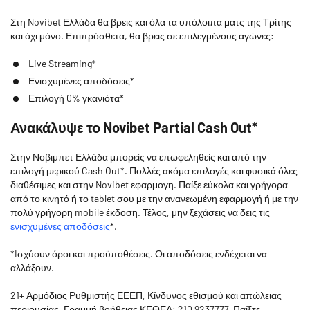
Στη Novibet Ελλάδα θα βρεις και όλα τα υπόλοιπα ματς της Τρίτης
και όχι μόνο. Επιπρόσθετα, θα βρεις σε επιλεγμένους αγώνες:
Live Streaming*
Ενισχυμένες αποδόσεις*
Επιλογή 0% γκανιότα*
Ανακάλυψε το Novibet Partial Cash Out*
Στην Νοβιμπετ Ελλάδα μπορείς να επωφεληθείς και από την
επιλογή μερικού Cash Out*. Πολλές ακόμα επιλογές και φυσικά όλες
διαθέσιμες και στην Novibet εφαρμογη. Παίξε εύκολα και γρήγορα
από το κινητό ή το tablet σου με την ανανεωμένη εφαρμογή ή με την
πολύ γρήγορη mobile έκδοση. Τέλος, μην ξεχάσεις να δεις τις
ενισχυμένες αποδόσεις
*.
*Iσχύουν όροι και προϋποθέσεις. Οι αποδόσεις ενδέχεται να
αλλάξουν.
21+ Αρμόδιος Ρυθμιστής ΕΕΕΠ, Κίνδυνος εθισμού και απώλειας
περιουσίας, Γραμμή βοήθειας ΚΕΘΕΑ: 210 9237777, Παίξτε