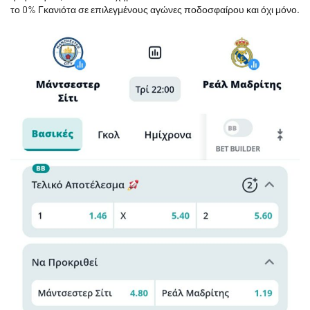
το 0% Γκανιότα σε επιλεγμένους αγώνες ποδοσφαίρου και όχι μόνο.