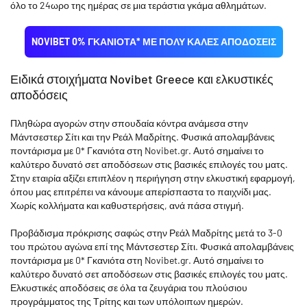
όλο το 24ωρο της ημέρας σε μια τεράστια γκάμα αθλημάτων.
NOVIBET 0% ΓΚΑΝΙΟΤΑ* ΜΕ ΠΟΛΥ ΚΑΛΕΣ ΑΠΟΔΟΣΕΙΣ
Ειδικά στοιχήματα Novibet Greece και ελκυστικές
αποδόσεις
Πληθώρα αγορών στην σπουδαία κόντρα ανάμεσα στην
Μάντσεστερ Σίτι και την Ρεάλ Μαδρίτης. Φυσικά απολαμβάνεις
ποντάρισμα με 0* Γκανιότα στη Novibet.gr. Αυτό σημαίνει το
καλύτερο δυνατό σετ αποδόσεων στις βασικές επιλογές του ματς.
Στην εταιρία αξίζει επιπλέον η περιήγηση στην ελκυστική εφαρμογή,
όπου μας επιτρέπει να κάνουμε απερίσπαστα το παιχνίδι μας.
Χωρίς κολλήματα και καθυστερήσεις, ανά πάσα στιγμή.
Προβάδισμα πρόκρισης σαφώς στην Ρεάλ Μαδρίτης μετά το 3-0
του πρώτου αγώνα επί της Μάντσεστερ Σίτι. Φυσικά απολαμβάνεις
ποντάρισμα με 0* Γκανιότα στη Novibet.gr. Αυτό σημαίνει το
καλύτερο δυνατό σετ αποδόσεων στις βασικές επιλογές του ματς.
Ελκυστικές αποδόσεις σε όλα τα ζευγάρια του πλούσιου
προγράμματος της Τρίτης και των υπόλοιπων ημερών.