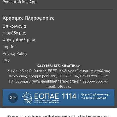
Pamestoixima App
Χρήσιμες Πληροφορίες
Επικοινωνία
Η ομάδα μας
Χορηγοί αθλητών
Imprint
Privacy Policy
FAQ
21+ Αρμόδιος Ρυθμιστής:ΕΕΕΠ, Κίνδυνος εθισμού και απώλειας
περιουσίας, Γραμμή βοήθειας ΕΟΠΑΕ: 1114, Παίξτε Υπεύθυνα.
Πληροφορίες:
www.gamblingtherapy.org/el
*Ισχύουν όροι και
προϋποθέσεις.
We use cookies to ensure that we give you the best experience on