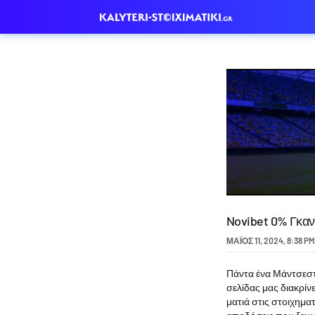
Novibet 0% Γκανι
ΜΆΙΟΣ 11, 2024
,
8:38 PM
Πάντα ένα Μάντσεστε
σελίδας μας διακρίνε
ματιά στις στοιχημα