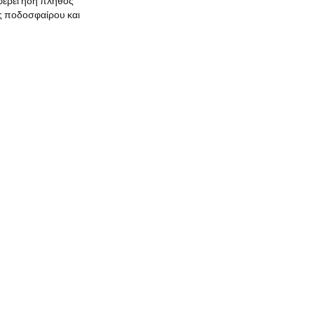
φέρει ήδη πλήθος
ες ποδοσφαίρου και