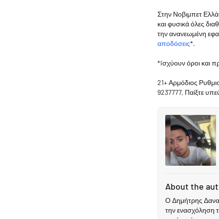
Στην Νοβιμπετ Ελλάδ
και φυσικά όλες διαθ
την ανανεωμένη εφαρ
αποδόσεις
*.
*Iσχύουν όροι και π
21+ Αρμόδιος Ρυθμι
9237777, Παίξτε υπ
About the au
Ο Δημήτρης Δανακ
την ενασχόληση τ