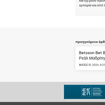
και όχι μόνο πρω
εμπειρία και από 
προηγούμενο άρ
Betsson Bet B
Ρεάλ Μαδρίτη
ΜΆΙΟΣ 10, 2024
,
9:2