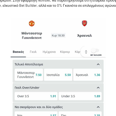
ρίζουν. Στην εφαρμογή Novibet, θα παρατηρήσουμε ότι η εταιρεία προσ
, ελκυστικό Bet Builder, αλλά και το 0% Γκανιότα σε επιλεγμένους αγών