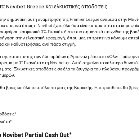
τα Novibet Greece και ελκυστικές αποδόσεις
ν σημαντική αυτή αναμέτρηση της Premier League ανάμεσα στην Μάντσ
μια εταιρεία όπως η Novibet έχεις όλα όσα είναι απαραίτητα στα κορυφαία
αίρου και φυσικά 0% Γκανιότα* στα πιο σημαντικά παιχνίδια της βραδι
εριήγηση στην ελκυστική εφαρμογή, όπου μας επιτρέπει να κάνουμε απερ
α και καθυστερήσεις, ανά πάσα στιγμή.
 της κατάστασης των δύο ομάδων η Άρσεναλ μέσα στο «Ολντ Τράφορντ
ισμα με 0* Γκανιότα στη Novibet.gr. Αυτό σημαίνει το καλύτερο δυνατ
ου ματς. Ελκυστικές αποδόσεις σε όλα τα ζευγάρια του πλούσιου προγρά
ημερών.
θα βρεις και όλα τα υπόλοιπα ματς της Κυριακής. Επιπρόσθετα, θα βρεις
οδόσεις*
νιότα*
Novibet Partial Cash Out*