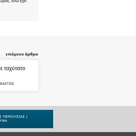
ώρας, ενώ έχει
επόμενο άρθρο
ε ταχύτατο
ANAKTSIS