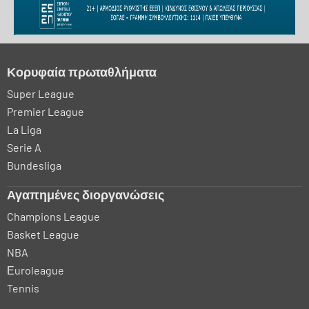
Κορυφαία πρωταθλήματα
Super League
Premier League
La Liga
Serie A
Bundesliga
Αγαπημένες διοργανώσεις
Champions League
Basket League
NBA
Εuroleague
Tennis