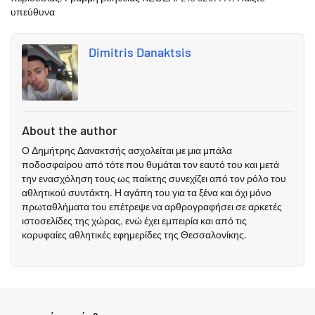
υπεύθυνα
Dimitris Danaktsis
About the author
Ο Δημήτρης Δανακτσής ασχολείται με μια μπάλα
ποδοσφαίρου από τότε που θυμάται τον εαυτό του και μετά
την ενασχόληση τους ως παίκτης συνεχίζει από τον ρόλο του
αθλητικού συντάκτη. Η αγάπη του για τα ξένα και όχι μόνο
πρωταθλήματα του επέτρεψε να αρθρογραφήσει σε αρκετές
ιστοσελίδες της χώρας, ενώ έχει εμπειρία και από τις
κορυφαίες αθλητικές εφημερίδες της Θεσσαλονίκης.