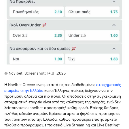
@ Novibet, Screenshot: 14.01.2025
Η Novibet Greece είναι μια από τις πιο διαδεδομένες
στοιχηματικές
εταιρείες στην Ελλάδα
και οι Έλληνες παίκτες δείχνουν να την
προτιμούν ολοένα και πιο πολύ. Οι αποδόσεις στην συγκεκριμένη
στοιχηματική εταιρεία είναι από τις καλύτερες της αγοράς, ενώ δεν
λείπουν και οι novibet προσφορές* καθημερινά. Επίσης θα βρεις
πλήθος ειδικών αγορών. Βρίσκεται αρκετά ψηλά στις προτιμήσεις
των παικτών από την Ελλάδα, καθώς προσφέρει επίσης αρκετά
πλούσιο πρόγραμμα με ποιοτικό Live Streaming και Live Betting*