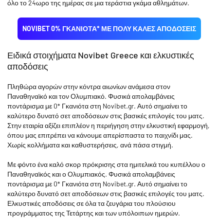
όλο το 24ωρο της ημέρας σε μια τεράστια γκάμα αθλημάτων.
NOVIBET 0% ΓΚΑΝΙΟΤΑ* ΜΕ ΠΟΛΥ ΚΑΛΕΣ ΑΠΟΔΟΣΕΙΣ
Ειδικά στοιχήματα Novibet Greece και ελκυστικές
αποδόσεις
Πληθώρα αγορών στην κόντρα αιωνίων ανάμεσα στον
Παναθηναϊκό και τον Ολυμπιακό. Φυσικά απολαμβάνεις
ποντάρισμα με 0* Γκανιότα στη Novibet.gr. Αυτό σημαίνει το
καλύτερο δυνατό σετ αποδόσεων στις βασικές επιλογές του ματς.
Στην εταιρία αξίζει επιπλέον η περιήγηση στην ελκυστική εφαρμογή,
όπου μας επιτρέπει να κάνουμε απερίσπαστα το παιχνίδι μας.
Χωρίς κολλήματα και καθυστερήσεις, ανά πάσα στιγμή.
Με φόντο ένα καλό σκορ πρόκρισης στα ημιτελικά του κυπέλλου ο
Παναθηναϊκός και ο Ολυμπιακός. Φυσικά απολαμβάνεις
ποντάρισμα με 0* Γκανιότα στη Novibet.gr. Αυτό σημαίνει το
καλύτερο δυνατό σετ αποδόσεων στις βασικές επιλογές του ματς.
Ελκυστικές αποδόσεις σε όλα τα ζευγάρια του πλούσιου
προγράμματος της Τετάρτης και των υπόλοιπων ημερών.