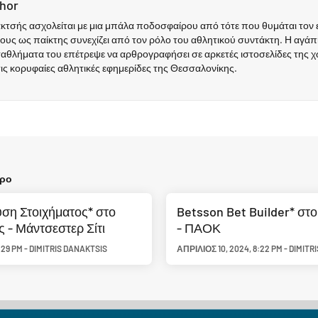
thor
τσής ασχολείται με μια μπάλα ποδοσφαίρου από τότε που θυμάται τον ε
ους ως παίκτης συνεχίζει από τον ρόλο του αθλητικού συντάκτη. Η αγάπη
ταθλήματα του επέτρεψε να αρθρογραφήσει σε αρκετές ιστοσελίδες της χ
τις κορυφαίες αθλητικές εφημερίδες της Θεσσαλονίκης.
θρο
υση Στοιχήματος* στο
Betsson Bet Builder* στ
 - Μάντσεστερ Σίτι
- ΠΑΟΚ
:29 PM
-
DIMITRIS DANAKTSIS
ΑΠΡΊΛΙΟΣ 10, 2024
,
8:22 PM
-
DIMITR