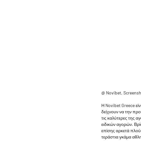
@ Novibet, Screens
Η Novibet Greece είν
δείχνουν να την προ
τις καλύτερες της α
ειδικών αγορών. Βρ
επίσης αρκετά πλούσ
τεράστια γκάμα αθλ