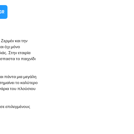
GR
Ζερμέν και την
αι όχι μόνο
άς. Στην εταιρία
ίσπαστα το παιχνίδι
αι πάντα μια μεγάλη
ημαίνει το καλύτερο
υγάρια του πλούσιου
 σε επιλεγμένους