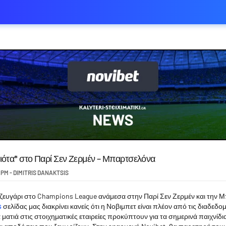
ιότα* στο Παρί Σεν Ζερμέν – Μπαρτσελόνα
 PM
-
DIMITRIS DANAKTSIS
ζευγάρι στο Champions League ανάμεσα στην Παρί Σεν Ζερμέν και την 
s
σελίδας μας διακρίνει κανείς ότι η Νοβιμπετ είναι πλέον από τις διαδεδο
 ματιά στις στοιχηματικές εταιρείες προκύπτουν για τα σημερινά παιχνίδ