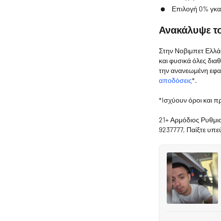
Επιλογή 0% γκα
Ανακάλυψε το 
Στην Νοβιμπετ Ελλάδ
και φυσικά όλες διαθ
την ανανεωμένη εφαρ
αποδόσεις
*.
*Iσχύουν όροι και π
21+ Αρμόδιος Ρυθμι
9237777, Παίξτε υπ